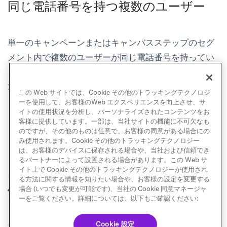
同じ電話番号を持つ複数のユーザー
単一のキャンペーンまたはキャンバスステップのセグ
メント内で複数のユーザーが同じ電話番号を持ってい
る場合、Brazeは送信の重複を排除し、その電話番号に
1通のメッセージのみを送信します。
この Web サイトでは、Cookie その他のトラッキングテクノロジ
ーを使用して、お客様のWeb エクスペリエンスを向上させ、サ
イトの使用状況を分析し、パーソナライズされたコンテンツをお
客様に提供しています。一部は、当社サイトの機能に不可欠なも
のですが、その他のものは任意で、お客様の同意がある場合にの
み使用されます。Cookie その他のトラッキングテクノロジー
は、お客様のデバイスに保存される場合や、当社および信頼でき
るパートナーによって設置される場合があります。この Web サ
イト上で Cookie その他のトラッキングテクノロジーが使用され
る方法に関する情報を知りたい場合や、お客様の設定を変更する
BYO WhatsAppコネ
サブスクリプション
場合 (いつでも変更が可能です)、当社の Cookie 同意マネージャ
前へ
次へ
クター
グループ
ーをご覧ください。詳細については、以下もご確認ください:
Cookie 設定