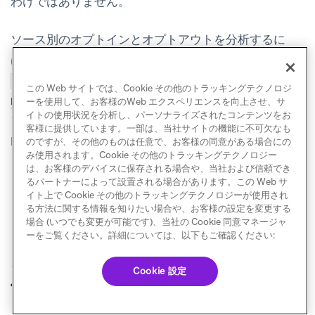
わけではありません。
ソース別のオプトインとオプトアウトを分析するに
は、
USERS_BEHAVIORS_SUBSCRIPTIONGROUP_STATECHANGE_SHARE
この Web サイトでは、Cookie その他のトラッキングテクノロジ
で
クエリビルダー
を使用し、
で
D
STATE_CHANGE_SOURCE
ーを使用して、お客様のWeb エクスペリエンスを向上させ、サ
イトの使用状況を分析し、パーソナライズされたコンテンツをお
フィルタリングします（たとえば、
Rest API
と
客様に提供しています。一部は、当社サイトの機能に不可欠なも
Inbound Message
の比較）。
のですが、その他のものは任意で、お客様の同意がある場合にの
み使用されます。Cookie その他のトラッキングテクノロジー
は、お客様のデバイスに保存される場合や、当社および信頼でき
るパートナーによって設置される場合があります。この Web サ
イト上で Cookie その他のトラッキングテクノロジーが使用され
る方法に関する情報を知りたい場合や、お客様の設定を変更する
場合 (いつでも変更が可能です)、当社の Cookie 同意マネージャ
ーをご覧ください。詳細については、以下もご確認ください:
Cookie 設定
レポート
Webhook
前へ
次へ