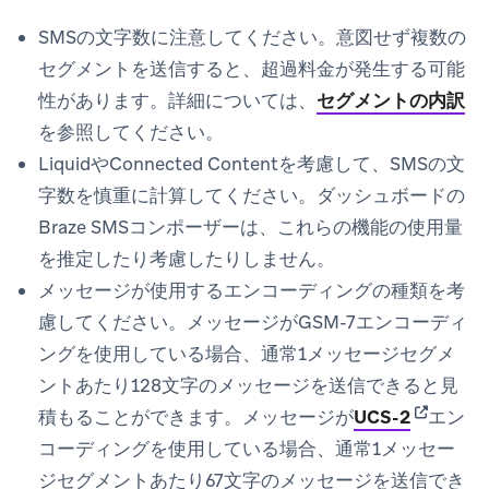
SMSの文字数に注意してください。意図せず複数の
セグメントを送信すると、超過料金が発生する可能
性があります。詳細については、
セグメントの内訳
を参照してください。
LiquidやConnected Contentを考慮して、SMSの文
字数を慎重に計算してください。ダッシュボードの
Braze SMSコンポーザーは、これらの機能の使用量
を推定したり考慮したりしません。
メッセージが使用するエンコーディングの種類を考
慮してください。メッセージがGSM-7エンコーディ
ングを使用している場合、通常1メッセージセグメ
ントあたり128文字のメッセージを送信できると見
(opens in
積もることができます。メッセージが
UCS-2
エン
コーディングを使用している場合、通常1メッセー
ジセグメントあたり67文字のメッセージを送信でき