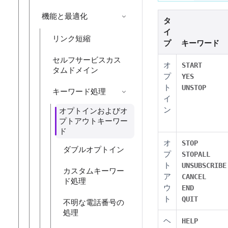
機能と最適化
タ
イ
リンク短縮
プ
キーワード
セルフサービスカス
オ
START
タムドメイン
プ
YES
ト
UNSTOP
キーワード処理
イ
ン
オプトインおよびオ
プトアウトキーワー
ド
オ
STOP
ダブルオプトイン
プ
STOPALL
ト
UNSUBSCRIBE
カスタムキーワー
ア
CANCEL
ド処理
ウ
END
ト
QUIT
不明な電話番号の
処理
ヘ
HELP