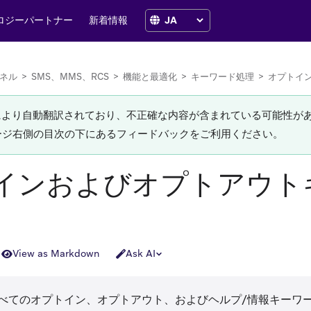
ロジーパートナー
新着情報
ネル
>
SMS、MMS、RCS
>
機能と最適化
>
キーワード処理
>
オプトイ
Iにより自動翻訳されており、不正確な内容が含まれている可能性が
ージ右側の目次の下にあるフィードバックをご利用ください。
インおよびオプトアウト
View as Markdown
Ask AI
べてのオプトイン、オプトアウト、およびヘルプ/情報キーワ