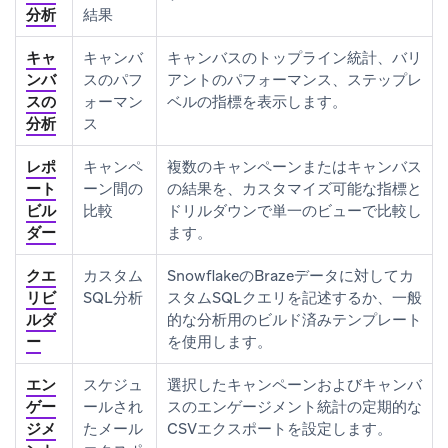
分析
結果
キャ
キャンバ
キャンバスのトップライン統計、バリ
ンバ
スのパフ
アントのパフォーマンス、ステップレ
スの
ォーマン
ベルの指標を表示します。
分析
ス
レポ
キャンペ
複数のキャンペーンまたはキャンバス
ート
ーン間の
の結果を、カスタマイズ可能な指標と
ビル
比較
ドリルダウンで単一のビューで比較し
ダー
ます。
クエ
カスタム
SnowflakeのBrazeデータに対してカ
リビ
SQL分析
スタムSQLクエリを記述するか、一般
ルダ
的な分析用のビルド済みテンプレート
ー
を使用します。
エン
スケジュ
選択したキャンペーンおよびキャンバ
ゲー
ールされ
スのエンゲージメント統計の定期的な
ジメ
たメール
CSVエクスポートを設定します。