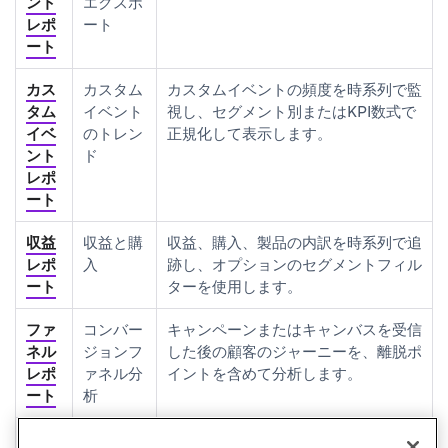
ント
エクスポ
レポ
ート
ート
カス
カスタム
カスタムイベントの頻度を時系列で監
タム
イベント
視し、セグメント別またはKPI数式で
イベ
のトレン
正規化して表示します。
ント
ド
レポ
ート
収益
収益と購
収益、購入、製品の内訳を時系列で追
レポ
入
跡し、オプションのセグメントフィル
ート
ターを使用します。
ファ
コンバー
キャンペーンまたはキャンバスを受信
ネル
ジョンフ
した後の顧客のジャーニーを、離脱ポ
レポ
ァネル分
イントを含めて分析します。
ート
析
リテ
長期的な
キャンペーンまたはキャンバスがユー