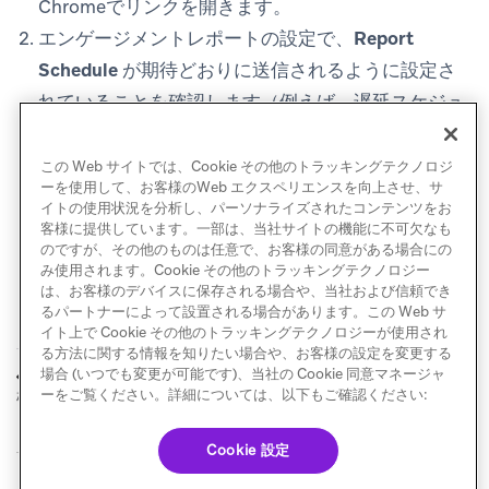
Chromeでリンクを開きます。
エンゲージメントレポートの設定で、
Report
Schedule
が期待どおりに送信されるように設定さ
れていることを確認します（例えば、遅延スケジュ
ールではなく、レポート生成直後に送信されるよう
にする）。
この Web サイトでは、Cookie その他のトラッキングテクノロジ
ーを使用して、お客様のWeb エクスペリエンスを向上させ、サ
イトの使用状況を分析し、パーソナライズされたコンテンツをお
客様に提供しています。一部は、当社サイトの機能に不可欠なも
のですが、その他のものは任意で、お客様の同意がある場合にの
み使用されます。Cookie その他のトラッキングテクノロジー
は、お客様のデバイスに保存される場合や、当社および信頼でき
るパートナーによって設置される場合があります。この Web サ
イト上で Cookie その他のトラッキングテクノロジーが使用され
る方法に関する情報を知りたい場合や、お客様の設定を変更する
セグメントごとの指
カスタムイベントレ
場合 (いつでも変更が可能です)、当社の Cookie 同意マネージャ
前へ
次へ
標
ポート
ーをご覧ください。詳細については、以下もご確認ください:
Cookie 設定
© Braze. All Rights Reserved
Privacy Policy
Cookie 優先設定