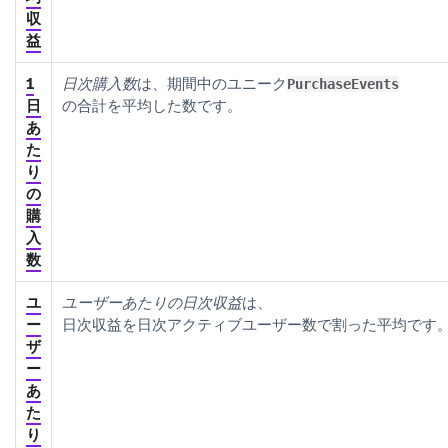
収
益
1
日次購入数
は、期間中のユニーク
PurchaseEvents
日
の合計を平均した数です。
あ
た
り
の
購
入
数
ユ
ユーザーあたりの日次収益
は、
ー
日次収益を日次アクティブユーザー数で割った平均です
ザ
ー
あ
た
り