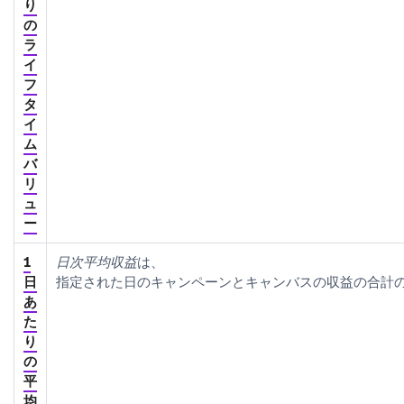
り
の
ラ
イ
フ
タ
イ
ム
バ
リ
ュ
ー
1
日次平均収益
は、
日
指定された日のキャンペーンとキャンバスの収益の合計
あ
た
り
の
平
均