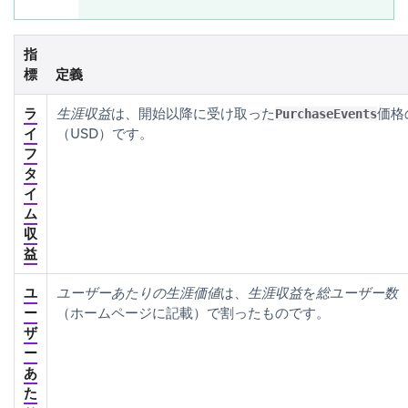
指
標
定義
ラ
生涯収益
は、開始以降に受け取った
価格
PurchaseEvents
イ
（USD）です。
フ
タ
イ
ム
収
益
ユ
ユーザーあたりの生涯価値
は、
生涯収益
を
総ユーザー数
ー
（ホームページに記載）で割ったものです。
ザ
ー
あ
た