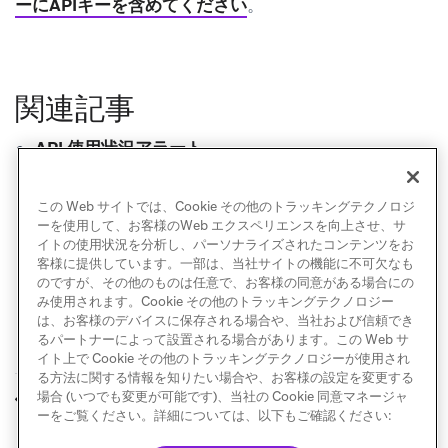
ーにAPIキーを含めてください
。
関連記事
API 使用状況アラート
レート制限
Bearerトークン認証
この Web サイトでは、Cookie その他のトラッキングテクノロジ
ーを使用して、お客様のWeb エクスペリエンスを向上させ、サ
イトの使用状況を分析し、パーソナライズされたコンテンツをお
客様に提供しています。一部は、当社サイトの機能に不可欠なも
のですが、その他のものは任意で、お客様の同意がある場合にの
み使用されます。Cookie その他のトラッキングテクノロジー
は、お客様のデバイスに保存される場合や、当社および信頼でき
るパートナーによって設置される場合があります。この Web サ
イト上で Cookie その他のトラッキングテクノロジーが使用され
る方法に関する情報を知りたい場合や、お客様の設定を変更する
到達性センター
ダッシュボードビル
場合 (いつでも変更が可能です)、当社の Cookie 同意マネージャ
前へ
次へ
ダー
ーをご覧ください。詳細については、以下もご確認ください: