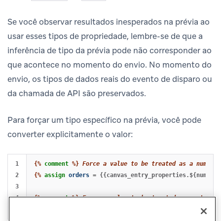
Se você observar resultados inesperados na prévia ao
usar esses tipos de propriedade, lembre-se de que a
inferência de tipo da prévia pode não corresponder ao
que acontece no momento do envio. No momento do
envio, os tipos de dados reais do evento de disparo ou
da chamada de API são preservados.
Para forçar um tipo específico na prévia, você pode
converter explicitamente o valor:
1

{%
comment
%}
 Force a value to be treated as a number 
2

{%
assign
orders
=
{{canvas_entry_properties.${number_
3

4

{%
comment
%}
 Force a value to be treated as a string 
{%
assign
code
=
{{api_trigger_properties.${promo_code