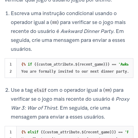
Escreva uma instrução condicional usando o
operador igual a (
) para verificar se o jogo mais
==
recente do usuário é
Awkward Dinner Party
. Em
seguida, crie uma mensagem para enviar a esses
usuários.
1

{%
if
{{custom_attribute.${recent_game}}}
==
'Awkward 
Use a tag
com o operador igual a (
) para
elsif
==
verificar se o jogo mais recente do usuário é
Proxy
War 3: War of Thirst
. Em seguida, crie uma
mensagem para enviar a esses usuários.
1

{%
elsif
{{custom_attribute.${recent_game}}}
==
'Proxy