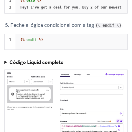
1

{%
else
%}
Feche a lógica condicional com a tag
.
{% endif %}
{%
endif
%}
Código Liquid completo