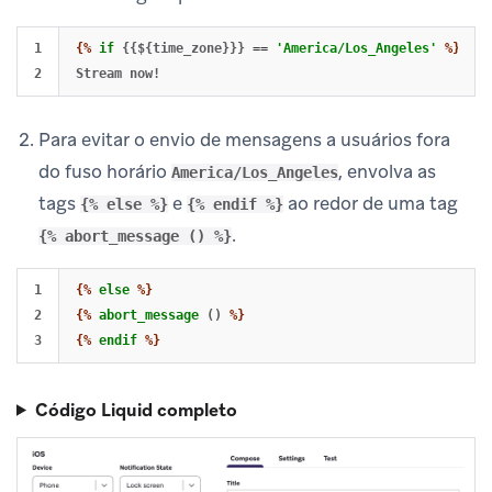
1

{%
if
{{${time_zone}}}
==
'America/Los_Angeles'
%}
Para evitar o envio de mensagens a usuários fora
do fuso horário
, envolva as
America/Los_Angeles
tags
e
ao redor de uma tag
{% else %}
{% endif %}
.
{% abort_message () %}
1

{%
else
%}
2

{%
abort_message
()
%}
{%
endif
%}
Código Liquid completo