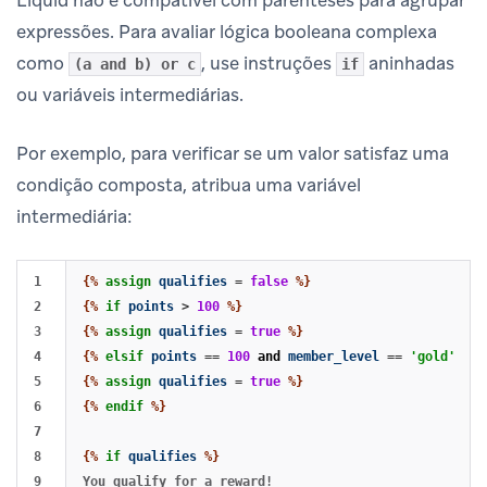
expressões. Para avaliar lógica booleana complexa
como
, use instruções
aninhadas
(a and b) or c
if
ou variáveis intermediárias.
Por exemplo, para verificar se um valor satisfaz uma
condição composta, atribua uma variável
intermediária:
1

{%
assign
qualifies
=
false
%}
2

{%
if
points
>
100
%}
3

{%
assign
qualifies
=
true
%}
4

{%
elsif
points
==
100
and
member_level
==
'gold'
%}
5

{%
assign
qualifies
=
true
%}
6

{%
endif
%}
7

8

{%
if
qualifies
%}
9
