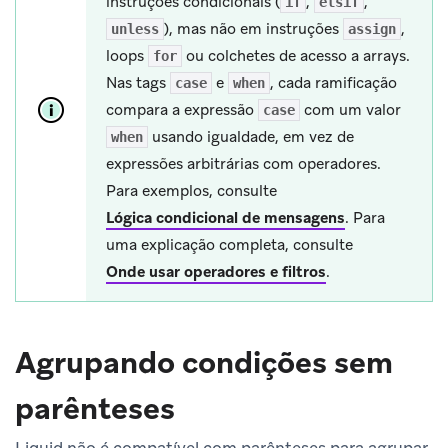
instruções condicionais (
,
,
if
elsif
), mas não em instruções
,
unless
assign
loops
ou colchetes de acesso a arrays.
for
Nas tags
e
, cada ramificação
case
when
compara a expressão
com um valor
case
usando igualdade, em vez de
when
expressões arbitrárias com operadores.
Para exemplos, consulte
Lógica condicional de mensagens
.
Para
uma explicação completa, consulte
Onde usar operadores e filtros
.
Agrupando condições sem
parênteses
Liquid não é compatível com parênteses para agrupar