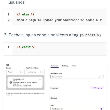
usuários.
1

{%
else
%}
Feche a lógica condicional com a tag
.
{% endif %}
{%
endif
%}