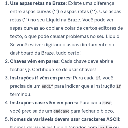
Use aspas retas na Braze:
Existe uma diferença
entre aspas curvas (
’ ‘
) e aspas retas (
' '
). Use aspas
retas (
' '
) no seu Liquid na Braze. Você pode ver
aspas curvas ao copiar e colar de certos editores de
texto, o que pode causar problemas no seu Liquid.
Se você estiver digitando aspas diretamente no
dashboard da Braze, tudo certo!
Chaves vêm em pares:
Cada chave deve abrir e
fechar
{ }
. Certifique-se de usar chaves!
Instruções if vêm em pares:
Para cada
, você
if
precisa de um
para indicar que a instrução
endif
if
terminou.
Instruções case vêm em pares:
Para cada
,
case
você precisa de um
para fechar o bloco.
endcase
Nomes de variáveis devem usar caracteres ASCII:
Nomes de variáveis Liquid (criados com
ou
assign