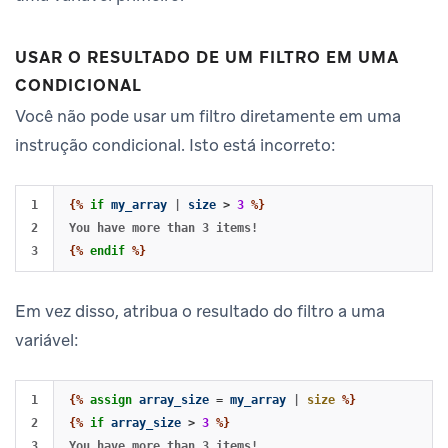
USAR O RESULTADO DE UM FILTRO EM UMA
CONDICIONAL
Você não pode usar um filtro diretamente em uma
instrução condicional. Isto está incorreto:
1

{%
if
my_array
|
size
>
3
%}
2

{%
endif
%}
Em vez disso, atribua o resultado do filtro a uma
variável:
1

{%
assign
array_size
=
my_array
|
size
%}
2

{%
if
array_size
>
3
%}
3
