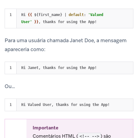
Hi 
{{
${first_name}
|
default
:
'Valued 
User'
}}
Para uma usuária chamada Janet Doe, a mensagem
apareceria como:
Ou…
Importante
Comentários HTML (
) são
<!-- -->