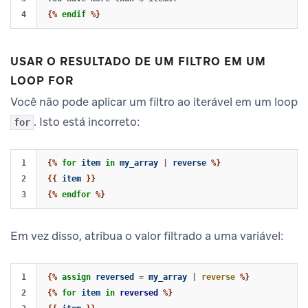
{%
endif
%}
USAR O RESULTADO DE UM FILTRO EM UM
LOOP FOR
Você não pode aplicar um filtro ao iterável em um loop
. Isto está incorreto:
for
1

{%
for
item
in
my_array
|
reverse
%}
2

{{
item
}}
{%
endfor
%}
Em vez disso, atribua o valor filtrado a uma variável:
1

{%
assign
reversed
=
my_array
|
reverse
%}
2

{%
for
item
in
reversed
%}