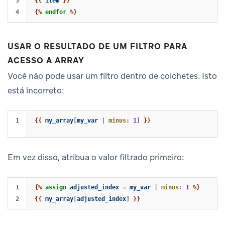
3

{{
item
}}
{%
endfor
%}
USAR O RESULTADO DE UM FILTRO PARA
ACESSO A ARRAY
Você não pode usar um filtro dentro de colchetes. Isto
está incorreto:
{{
my_array
[
my_var
|
minus
:
1
]
}}
Em vez disso, atribua o valor filtrado primeiro:
1

{%
assign
adjusted_index
=
my_var
|
minus
:
1
%}
{{
my_array
[
adjusted_index
]
}}