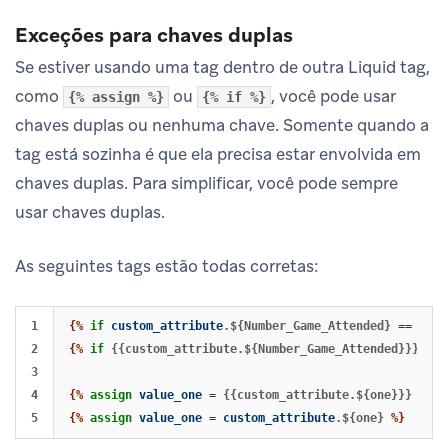
Exceções para chaves duplas
Se estiver usando uma tag dentro de outra Liquid tag,
como
ou
, você pode usar
{% assign %}
{% if %}
chaves duplas ou nenhuma chave. Somente quando a
tag está sozinha é que ela precisa estar envolvida em
chaves duplas. Para simplificar, você pode sempre
usar chaves duplas.
As seguintes tags estão todas corretas:
1

{%
if
custom_attribute
.${Number_Game_Attended}
==
1
%}
2

{%
if
{{custom_attribute.${Number_Game_Attended}}}
==
3

4

{%
assign
value_one
=
{{custom_attribute.${one}}}
%}
{%
assign
value_one
=
custom_attribute
.${one}
%}