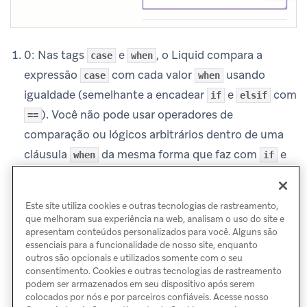
Nas tags
e
, o Liquid compara a
case
when
expressão
com cada valor
usando
case
when
igualdade (semelhante a encadear
e
com
if
elsif
). Você não pode usar operadores de
==
comparação ou lógicos arbitrários dentro de uma
cláusula
da mesma forma que faz com
e
when
if
. Para exemplos, consulte
elsif
Lógica de mensagens condicionais
.
↩
Este site utiliza cookies e outras tecnologias de rastreamento,
que melhoram sua experiência na web, analisam o uso do site e
apresentam conteúdos personalizados para você. Alguns são
essenciais para a funcionalidade de nosso site, enquanto
outros são opcionais e utilizados somente com o seu
consentimento. Cookies e outras tecnologias de rastreamento
podem ser armazenados em seu dispositivo após serem
colocados por nós e por parceiros confiáveis. Acesse nosso