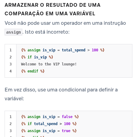
ARMAZENAR O RESULTADO DE UMA
COMPARAÇÃO EM UMA VARIÁVEL
Você não pode usar um operador em uma instrução
. Isto está incorreto:
assign
1

{%
assign
is_vip
=
total_spend
>
100
%}
2

{%
if
is_vip
%}
3

{%
endif
%}
Em vez disso, use uma condicional para definir a
variável:
1

{%
assign
is_vip
=
false
%}
2

{%
if
total_spend
>
100
%}
3

{%
assign
is_vip
=
true
%}