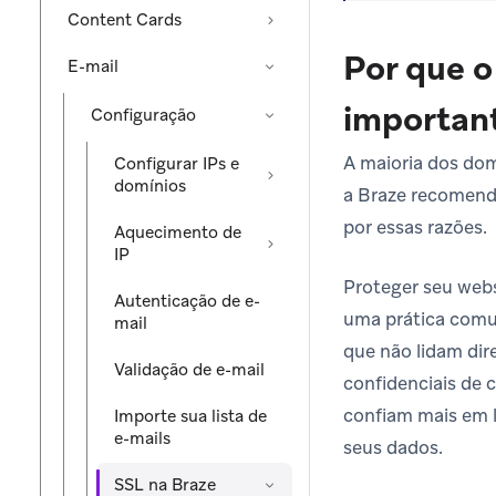
Content Cards
Por que o
E-mail
importan
Configuração
A maioria dos dom
Configurar IPs e
domínios
a Braze recomend
por essas razões.
Aquecimento de
IP
Proteger seu webs
Autenticação de e-
uma prática com
mail
que não lidam di
Validação de e-mail
confidenciais de c
confiam mais em l
Importe sua lista de
e-mails
seus dados.
SSL na Braze