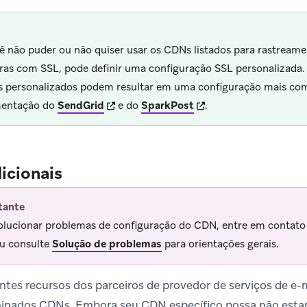
ê não puder ou não quiser usar os CDNs listados para rastreame
ras com SSL, pode definir uma configuração SSL personalizada.
s personalizados podem resultar em uma configuração mais com
(opens in new tab)
(opens in new tab)
entação do
SendGrid
e do
SparkPost
.
icionais
tante
olucionar problemas de configuração do CDN, entre em contato
u consulte
Solução de problemas
para orientações gerais.
ntes recursos dos parceiros de provedor de serviços de e
inados CDNs. Embora seu CDN específico possa não estar 