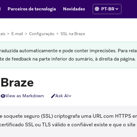
I
Parceiros de tecnologia
Novidades
ais
>
E-mail
>
Configuração
>
SSL na Braze
traduzida automaticamente e pode conter imprecisões. Para rela
 de feedback na parte inferior do sumário, à direita da página.
 Braze
View as Markdown
Ask AI
 soquete seguro (SSL) criptografa uma URL com HTTPS e
ertificado SSL ou TLS válido e confiável existe e que o site 