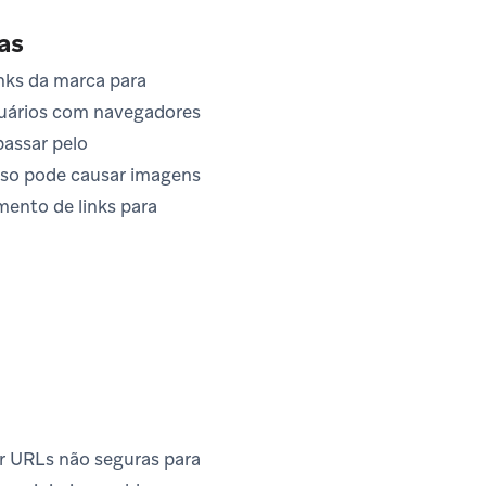
as
nks da marca para
Usuários com navegadores
passar pelo
sso pode causar imagens
mento de links para
r URLs não seguras para