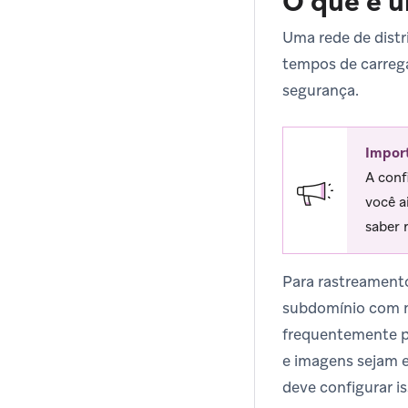
O que é u
Uma rede de distr
tempos de carrega
segurança.
Impor
A conf
você a
saber 
Para rastreamento
subdomínio com ma
frequentemente pr
e imagens sejam e
deve configurar i