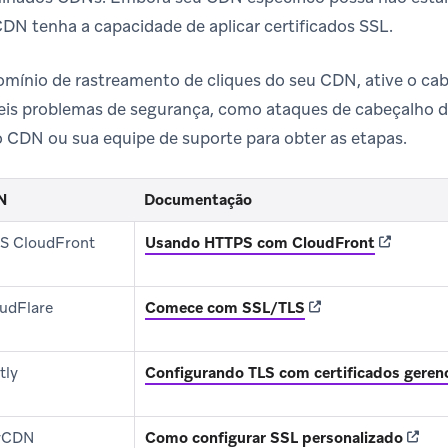
CDN tenha a capacidade de aplicar certificados SSL.
omínio de rastreamento de cliques do seu CDN, ative o ca
veis problemas de segurança, como ataques de cabeçalho d
CDN ou sua equipe de suporte para obter as etapas.
N
Documentação
(opens in 
S CloudFront
Usando HTTPS com CloudFront
(opens in new tab)
udFlare
Comece com SSL/TLS
tly
Configurando TLS com certificados gerenc
(opens
yCDN
Como configurar SSL personalizado