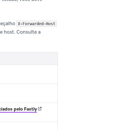
beçalho
X-Forwarded-Host
e host. Consulte a
new tab)
(opens in new tab)
iados pelo Fastly
 in new tab)