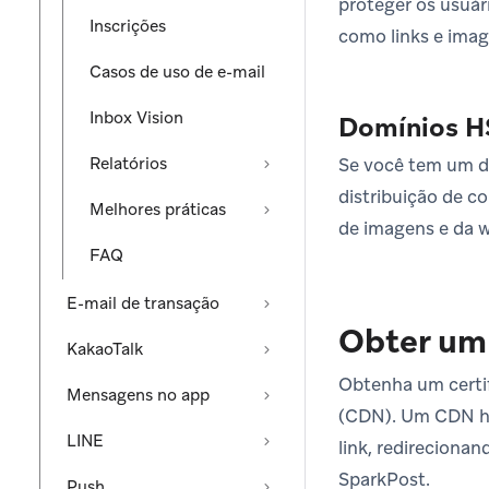
proteger os usuár
Inscrições
como links e ima
Casos de uso de e-mail
Inbox Vision
Domínios H
Relatórios
Se você tem um do
distribuição de c
Melhores práticas
de imagens e da 
FAQ
E-mail de transação
Obter um 
KakaoTalk
Obtenha um certif
Mensagens no app
(CDN). Um CDN ho
LINE
link, redirecionan
SparkPost.
Push