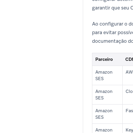
garantir que seu 
Ao configurar o d
para evitar possí
documentação do 
Parceiro
CD
Amazon
AW
SES
Amazon
Clo
SES
Amazon
Fas
SES
Amazon
Ke