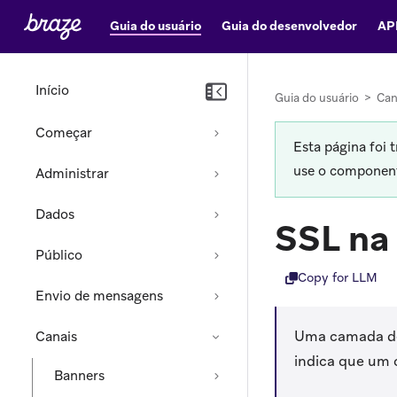
Guia do usuário
Guia do desenvolvedor
AP
Início
Guia do usuário
>
Can
Começar
Esta página foi 
use o componente
Administrar
Dados
SSL na
Público
Copy for LLM
Envio de mensagens
Uma camada de
Canais
indica que um c
Banners