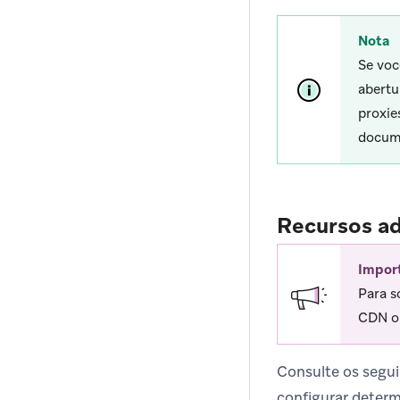
Nota
Se voc
abertu
proxie
docum
Recursos ad
Impor
Para s
CDN o
Consulte os segui
configurar determ