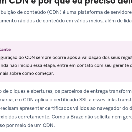
m CDN e por que eu preciso del
ibuição de conteúdo (CDN) é uma plataforma de servidores
mento rápidos de conteúdo em vários meios, além de lida
tante
iguração do CDN sempre ocorre após a validação dos seus regis
inda não iniciou essa etapa, entre em contato com seu gerente d
mais sobre como começar.
 de cliques e aberturas, os parceiros de entrega transfo
rca, e o CDN aplica o certificado SSL a esses links trans
ecisam apresentar certificados válidos ao navegador do de
xibidos corretamente. Como a Braze não solicita nem gere
sso por meio de um CDN.