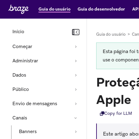
Guia do usuário
Guia do desenvolvedor
AP
Início
Guia do usuário
>
Can
Começar
Esta página foi 
use o componente
Administrar
Dados
Proteçã
Público
Apple
Envio de mensagens
Copy for LLM
Canais
Banners
Este artigo ab