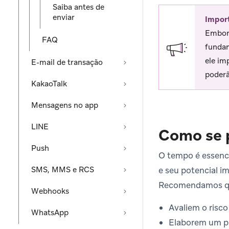
Saiba antes de
enviar
Impor
Embora
FAQ
fundam
ele im
E-mail de transação
poderã
KakaoTalk
Mensagens no app
LINE
Como se 
Push
O tempo é essenc
SMS, MMS e RCS
e seu potencial i
Recomendamos que
Webhooks
Avaliem o risc
WhatsApp
Elaborem um pl