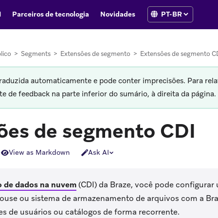
I
Parceiros de tecnologia
Novidades
lico
>
Segments
>
Extensões de segmento
>
Extensões de segmento C
traduzida automaticamente e pode conter imprecisões. Para rela
 de feedback na parte inferior do sumário, à direita da página.
ões de segmento CDI
View as Markdown
Ask AI
o de dados na nuvem
(CDI) da Braze, você pode configurar
ouse ou sistema de armazenamento de arquivos com a Braz
es de usuários ou catálogos de forma recorrente.