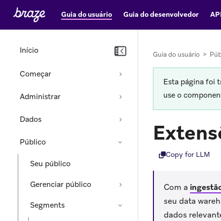
Guia do usuário
Guia do desenvolvedor
AP
Início
Guia do usuário
>
Púb
Começar
Esta página foi 
use o componente
Administrar
Dados
Extens
Público
Copy for LLM
Seu público
Gerenciar público
Com a
ingestã
seu data wareh
Segments
dados relevant