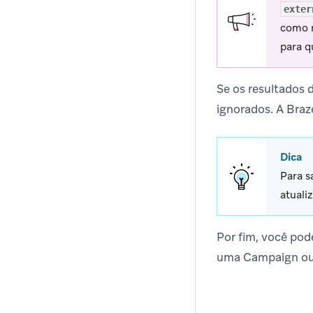
exter
como 
para q
Se os resultados 
ignorados. A Braz
Dica
Para s
atuali
Por fim, você po
uma Campaign ou 