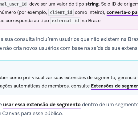
deve ser um valor do tipo
string
. Se o ID de orig
nal_user_id
número (por exemplo,
como inteiro),
converta-o pa
client_id
ue corresponda ao tipo
na Braze.
external_id
da sua consulta incluírem usuários que não existem na Braz
e não cria novos usuários com base na saída da sua exten
aber como pré-visualizar suas extensões de segmento, gerenciá-
zações automáticas de membros, consulte
Extensões de segme
de
usar essa extensão de segmento
dentro de um segmento 
Canvas para esse público.