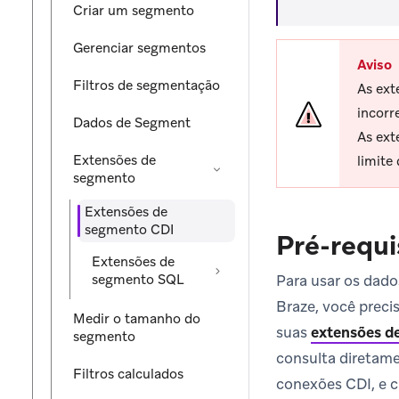
Criar um segmento
Gerenciar segmentos
Aviso
Filtros de segmentação
As ext
incorr
Dados de Segment
As ex
Extensões de
limite
segmento
Extensões de
segmento CDI
Pré-requi
Extensões de
segmento SQL
Para usar os dad
Braze, você preci
Medir o tamanho do
suas
extensões d
segmento
consulta diretame
Filtros calculados
conexões CDI, e c