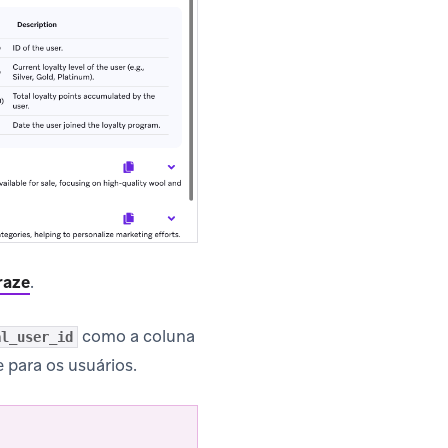
raze
.
como a coluna
al_user_id
 para os usuários.