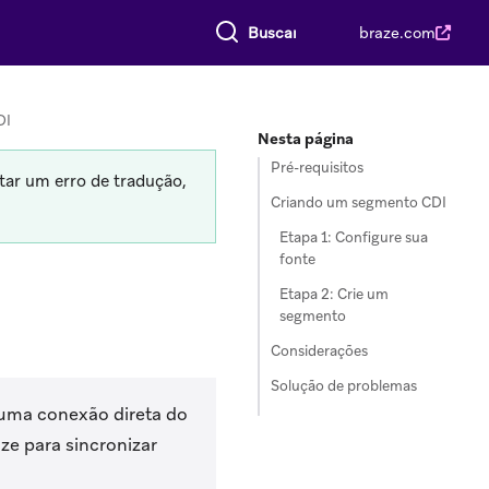
Buscar tudo
braze.com
DI
Nesta página
Pré-requisitos
tar um erro de tradução,
Criando um segmento CDI
Etapa 1: Configure sua
fonte
Etapa 2: Crie um
segmento
Considerações
Solução de problemas
 uma conexão direta do
e para sincronizar