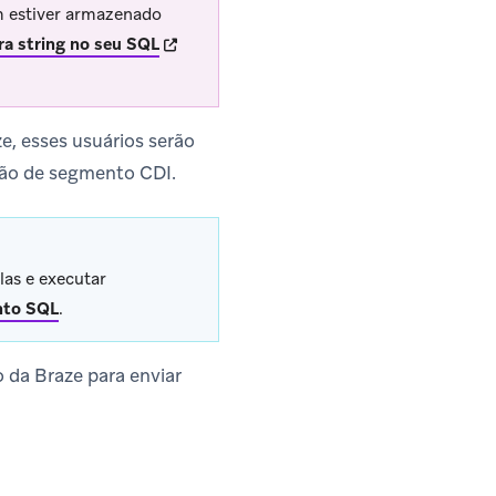
em estiver armazenado
(opens in new tab)
ra string no seu SQL
e, esses usuários serão
são de segmento CDI.
las e executar
nto SQL
.
da Braze para enviar