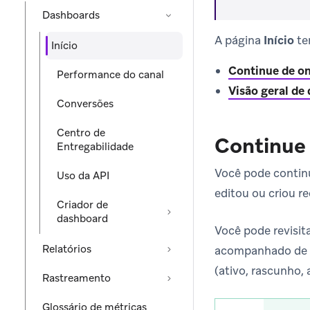
Dashboards
A página
Início
te
Início
Continue de o
Performance do canal
Visão geral d
Conversões
Centro de
Continue
Entregabilidade
Você pode contin
Uso da API
editou ou criou r
Criador de
dashboard
Você pode revisi
Relatórios
acompanhado de t
(ativo, rascunho, 
Rastreamento
Glossário de métricas