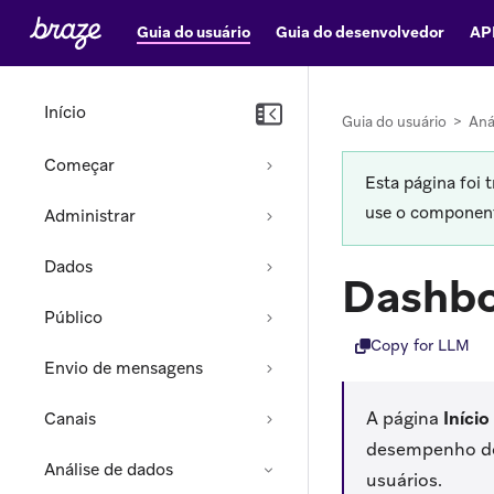
Guia do usuário
Guia do desenvolvedor
AP
Início
Guia do usuário
>
Aná
Começar
Esta página foi 
use o componente
Administrar
Dados
Dashbo
Público
Copy for LLM
Envio de mensagens
A página
Início
Canais
desempenho do 
Análise de dados
usuários.