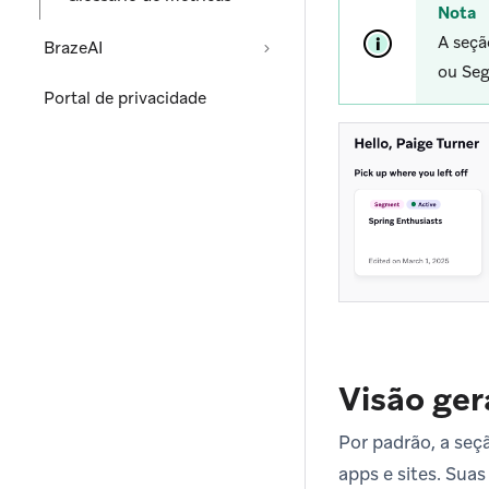
Nota
A seç
BrazeAI
ou Se
Portal de privacidade
Visão ge
Por padrão, a se
apps e sites. Sua