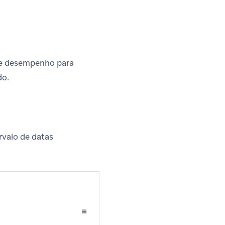
 de desempenho para
do.
rvalo de datas