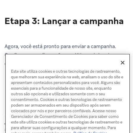
Etapa 3: Lançar a campanha
Agora, você está pronto para enviar a campanha.
Confirme as configurações na última página do
criador e clique em
Lançar campanha
!
Este site utiliza cookies e outras tecnologias de rastreamento,
que melhoram sua experiência na web, analisam o uso do site e
apresentam conteúdos personalizados para você. Alguns são
essenciais para a funcionalidade de nosso site, enquanto
outros são opcionais e utilizados somente com o seu
consentimento. Cookies e outras tecnologias de rastreamento
podem ser armazenados em seu dispositivo após serem
colocados por nós e por parceiros confiáveis. Acesse nosso
Gerenciador de Consentimento de Cookies para saber como
este site utiliza cookies e outras tecnologias de rastreamento e
Links de
ANTERIOR
PRÓXIMO
para alterar suas configurações a qualquer momento. Para
adicionar ao calendário
Redirecionamento de