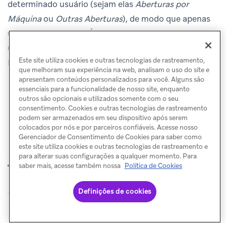
determinado usuário (sejam elas
Aberturas por
Máquina
ou
Outras Aberturas
), de modo que apenas
uma única
Abertura Única
é contabilizada se um
usuário abrir várias vezes. Para
Outras Aberturas
, a
Este site utiliza cookies e outras tecnologias de rastreamento,
Braze não faz deduplicação.
que melhoram sua experiência na web, analisam o uso do site e
apresentam conteúdos personalizados para você. Alguns são
essenciais para a funcionalidade de nosso site, enquanto
outros são opcionais e utilizados somente com o seu
consentimento. Cookies e outras tecnologias de rastreamento
podem ser armazenados em seu dispositivo após serem
colocados por nós e por parceiros confiáveis. Acesse nosso
Gerenciador de Consentimento de Cookies para saber como
este site utiliza cookies e outras tecnologias de rastreamento e
para alterar suas configurações a qualquer momento. Para
Início
Conversões
saber mais, acesse também nossa
Política de Cookies
ANTERIOR
PRÓXIMO
Definições de cookies
© Braze. All Rights Reserved
Privacy Policy
Preferências de cookies