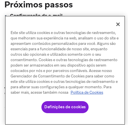
Próximos passos
Configuração de e-mail
Criar um e-mail com o editor de arrastar e soltar
Criar um e-mail com o editor de HTML
Este site utiliza cookies e outras tecnologias de rastreamento,
que melhoram sua experiência na web, analisam o uso do site e
apresentam conteúdos personalizados para você. Alguns são
essenciais para a funcionalidade de nosso site, enquanto
outros são opcionais e utilizados somente com o seu
consentimento. Cookies e outras tecnologias de rastreamento
podem ser armazenados em seu dispositivo após serem
colocados por nós e por parceiros confiáveis. Acesse nosso
Gerenciador de Consentimento de Cookies para saber como
este site utiliza cookies e outras tecnologias de rastreamento e
Saiba antes de
Configuração
para alterar suas configurações a qualquer momento. Para
ANTERIOR
PRÓXIMO
enviar
saber mais, acesse também nossa
Política de Cookies
Definições de cookies
© Braze. All Rights Reserved
Privacy Policy
Preferências de cookies