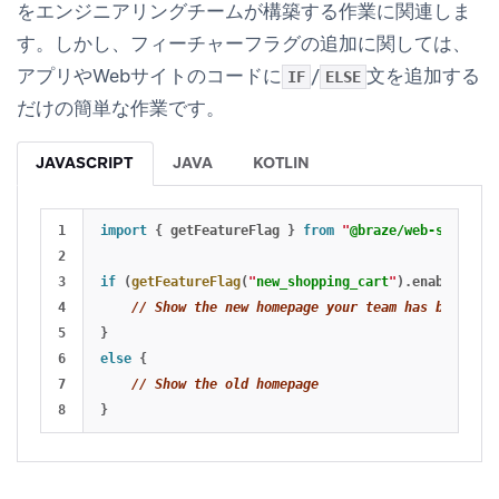
をエンジニアリングチームが構築する作業に関連しま
す。しかし、フィーチャーフラグの追加に関しては、
アプリやWebサイトのコードに
/
文を追加する
IF
ELSE
だけの簡単な作業です。
JAVASCRIPT
JAVA
KOTLIN
1

import
{
getFeatureFlag
}
from
"
@braze/web-sdk
"
;
2

3

if 
(
getFeatureFlag
(
"
new_shopping_cart
"
).
enabled
)
{
4

// Show the new homepage your team has built
5

}
6

else
{
7

// Show the old homepage
}