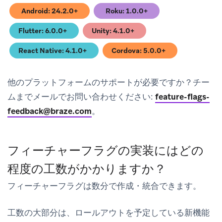
Android: 24.2.0+
Roku: 1.0.0+
(opens in new tab)
(opens in new tab)
Flutter: 6.0.0+
Unity: 4.1.0+
(opens in new tab)
(opens in new tab)
React Native: 4.1.0+
Cordova: 5.0.0+
(opens in new tab)
(opens in new tab)
他のプラットフォームのサポートが必要ですか？チー
ムまでメールでお問い合わせください:
feature-flags-
feedback@braze.com
。
フィーチャーフラグの実装にはどの
程度の工数がかかりますか？
フィーチャーフラグは数分で作成・統合できます。
工数の大部分は、ロールアウトを予定している新機能