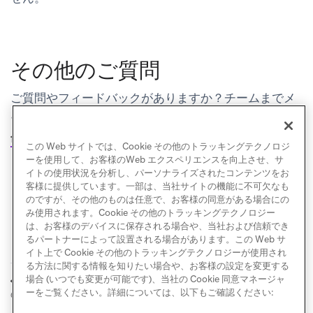
その他のご質問
ご質問やフィードバックがありますか？チームまでメ
ールでお問い合わせください:
feature-flags-
feedback@braze.com
。
この Web サイトでは、Cookie その他のトラッキングテクノロジ
ーを使用して、お客様のWeb エクスペリエンスを向上させ、サ
イトの使用状況を分析し、パーソナライズされたコンテンツをお
客様に提供しています。一部は、当社サイトの機能に不可欠なも
のですが、その他のものは任意で、お客様の同意がある場合にの
み使用されます。Cookie その他のトラッキングテクノロジー
は、お客様のデバイスに保存される場合や、当社および信頼でき
るパートナーによって設置される場合があります。この Web サ
イト上で Cookie その他のトラッキングテクノロジーが使用され
る方法に関する情報を知りたい場合や、お客様の設定を変更する
フィーチャーフラグ
ランディングページ
場合 (いつでも変更が可能です)、当社の Cookie 同意マネージャ
前へ
次へ
の実験
ーをご覧ください。詳細については、以下もご確認ください: