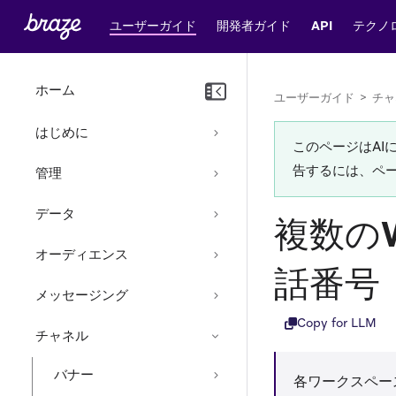
ユーザーガイド
開発者ガイド
API
テクノ
ホーム
ユーザーガイド
>
チャ
はじめに
このページはA
告するには、ペ
管理
データ
複数の
オーディエンス
話番号
メッセージング
Copy for LLM
チャネル
バナー
各ワークスペー