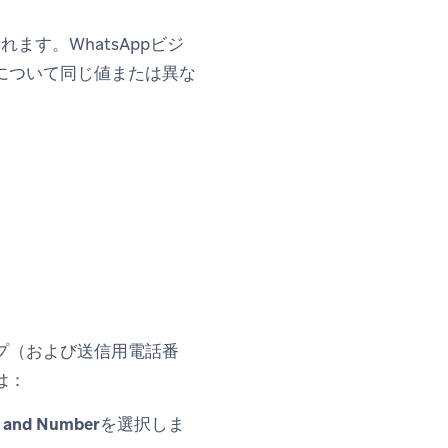
れます。WhatsAppビジ
について同じ値または異な
ープ（および送信用電話番
は：
p and Number
を選択しま