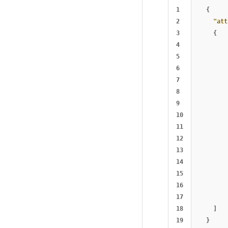
1

{
2

"att
3

{
4

5

6

7

8

9

10

11

12

13

14

15

16

17

18

]
}