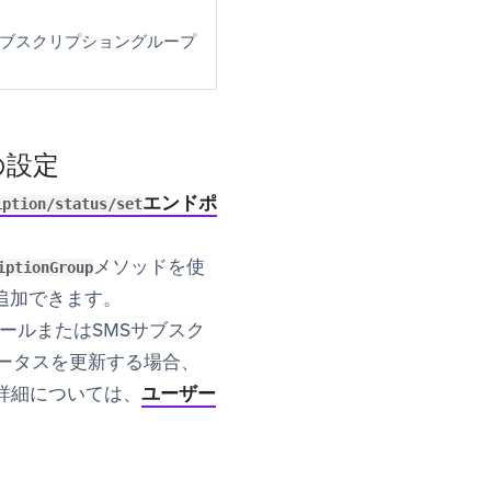
サブスクリプショングループ
の設定
エンドポ
iption/status/set
ab)
メソッドを使
iptionGroup
に追加できます。
ールまたはSMSサブスク
ータスを更新する場合、
詳細については、
ユーザー