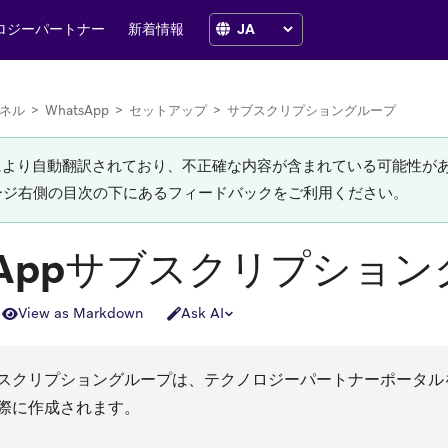
ロジーパートナー
新着情報
ネル
>
WhatsApp
>
セットアップ
>
サブスクリプショングループ
Iにより自動翻訳されており、不正確な内容が含まれている可能性が
ージ右側の目次の下にあるフィードバックをご利用ください。
tsAppサブスクリプショ
View as Markdown
Ask AI
サブスクリプショングループは、
テクノロジーパートナーポータル
際に作成されます。