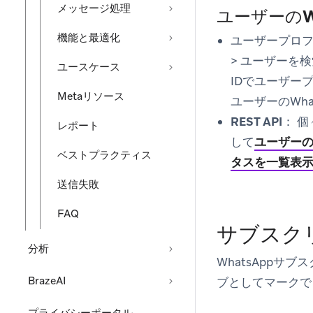
メッセージ処理
ユーザーのW
機能と最適化
ユーザープロ
>
ユーザーを検
ユースケース
IDでユーザー
Metaリソース
ユーザーのWh
REST API：
個
レポート
して
ユーザー
ベストプラクティス
タスを一覧表
送信失敗
FAQ
サブスク
分析
WhatsApp
BrazeAI
ブとしてマークで