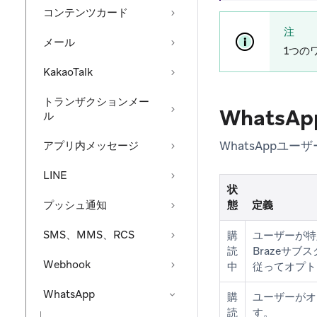
コンテンツカード
注
メール
1つの
KakaoTalk
トランザクションメー
Whats
ル
WhatsAppユー
アプリ内メッセージ
LINE
状
プッシュ通知
態
定義
SMS、MMS、RCS
購
ユーザーが特
読
Brazeサ
Webhook
中
従ってオプト
WhatsApp
購
ユーザーがオ
読
す。