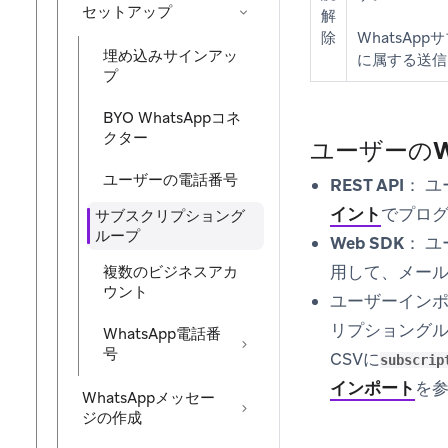
セットアップ
解
除
WhatsA
埋め込みサインアッ
に属する送信
プ
BYO WhatsAppコネ
クター
ユーザーのW
ユーザーの電話番号
REST API：
ユー
イント
でプロ
サブスクリプショング
ループ
Web SDK：
ユ
用して、メール
複数のビジネスアカ
ウント
ユーザーイン
リプショング
WhatsApp電話番
号
CSVに
subscrip
インポート
を
WhatsAppメッセー
ジの作成