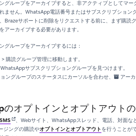
ングループをアーカイブすると、非アクティブとしてマー
れません。WhatsApp電話番号またはサブスクリプショ
、Brazeサポートに削除をリクエストする前に、まず購読
をアーカイブする必要があります。
ングループをアーカイブするには：
ス
>
購読グループ管理
に移動します。
WhatsAppサブスクリプショングループを見つけます。
ショングループのステータスにカーソルを合わせ、
アーカ
Appのオプトインとオプトアウト
(opens in new tab)
SMS
、Webサイト、WhatsAppスレッド、電話、対面
ッセージングの購読や
オプトインとオプトアウト
を行うことが