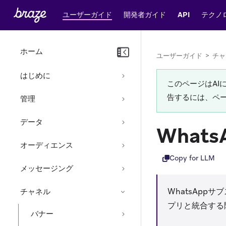
ユーザーガイド
開発者ガイド
API
テクノ
ホーム
ユーザーガイド
>
チャ
はじめに
このページはA
告するには、ペ
管理
データ
Wha
オーディエンス
Copy for LLM
メッセージング
WhatsApp
チャネル
プリと統合する
バナー