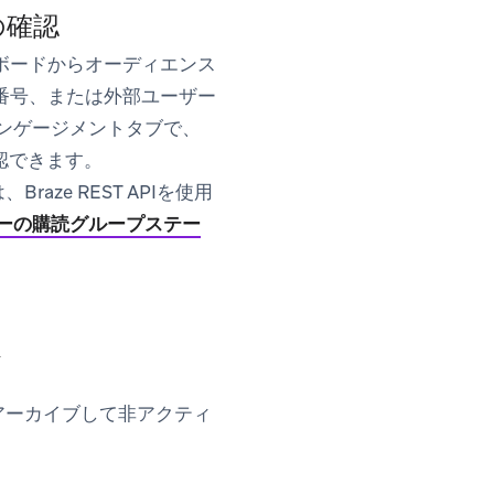
の確認
ボードから
オーディエンス
番号、または外部ユーザー
ンゲージメント
タブで、
認できます。
ze REST APIを使用
ーの購読グループステー
ブ
、アーカイブして非アクティ