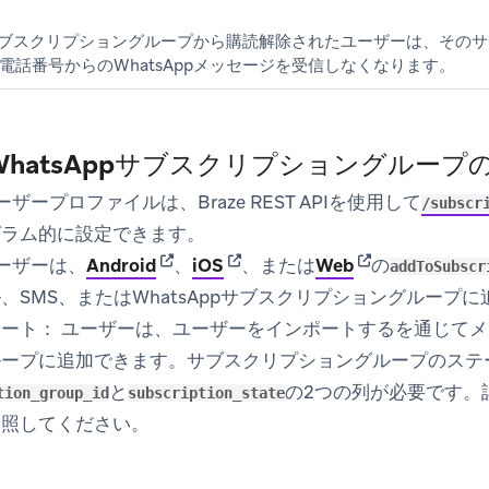
ppサブスクリプショングループから購読解除されたユーザーは、その
電話番号からのWhatsAppメッセージを受信しなくなります。
hatsAppサブスクリプショングループ
ザープロファイルは、Braze REST APIを使用して
/subscr
グラム的に設定できます。
(opens in new tab)
(opens in new tab)
(opens in new t
ーザーは、
Android
、
iOS
、または
Web
の
addToSubscr
、SMS、またはWhatsAppサブスクリプショングループ
ポート：
ユーザーは、
ユーザーをインポートする
を通じてメ
ループに追加できます。サブスクリプショングループのステ
と
の2つの列が必要です。
tion_group_id
subscription_state
参照してください。