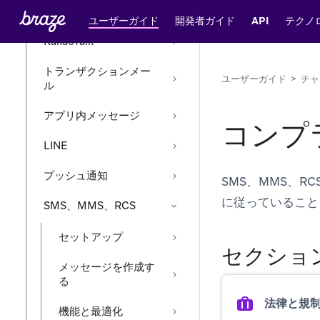
メール
ユーザーガイド
開発者ガイド
API
テクノ
KakaoTalk
トランザクションメー
ユーザーガイド
>
チャ
ル
アプリ内メッセージ
コンプ
LINE
プッシュ通知
SMS、MMS、
に従っていること
SMS、MMS、RCS
セットアップ
セクショ
メッセージを作成す
る
法律と規
機能と最適化