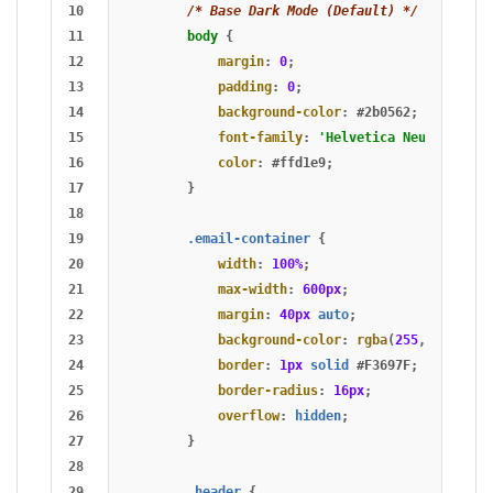
10

/* Base Dark Mode (Default) */
11

body
{
12

margin
:
0
;
13

padding
:
0
;
14

background-color
:
#2b0562
;
15

font-family
:
'Helvetica Neue'
,
Aria
16

color
:
#ffd1e9
;
17

}
18

19

.email-container
{
20

width
:
100%
;
21

max-width
:
600px
;
22

margin
:
40px
auto
;
23

background-color
:
rgba
(
255
,
255
,
25
24

border
:
1px
solid
#F3697F
;
25

border-radius
:
16px
;
26

overflow
:
hidden
;
27

}
28

29

.header
{