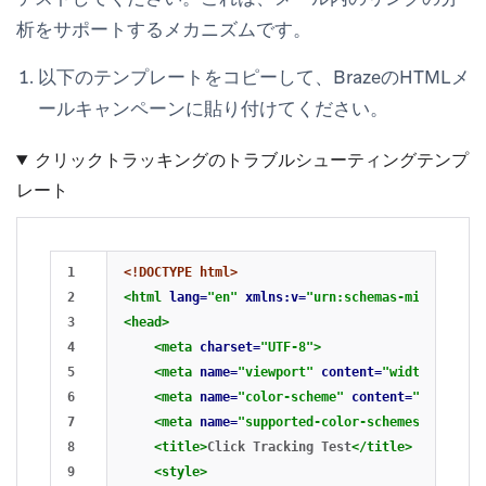
析をサポートするメカニズムです。
以下のテンプレートをコピーして、BrazeのHTMLメ
ールキャンペーンに貼り付けてください。
クリックトラッキングのトラブルシューティングテンプ
レート
1

<!DOCTYPE html>
2

<html
lang=
"en"
xmlns:v=
"urn:schemas-microsoft-
3

<head>
4

<meta
charset=
"UTF-8"
>
5

<meta
name=
"viewport"
content=
"width=device
6

<meta
name=
"color-scheme"
content=
"light da
7

<meta
name=
"supported-color-schemes"
conten
8

<title>
Click Tracking Test
</title>
9

<style>