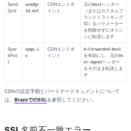
Send
CDNエンドポ
元の
ヘッダー
sendgr
Host
Grid
イント
（またはカスタムブ
id.net
ランドトラッキング
ID）をパラメーター
を削除せずにオリジ
ンに転送します
Spar
CDNエンドポ
spgo.i
X-Forwarded-Host
kPos
イント
を有効にし、元の
o
Us
t
ヘッダー
er-Agent
をそのまま転送しま
す
CDNの設定手順とパートナードキュメントについて
は、
BrazeでのSSL
を参照してください。
SSL名前不一致エラー