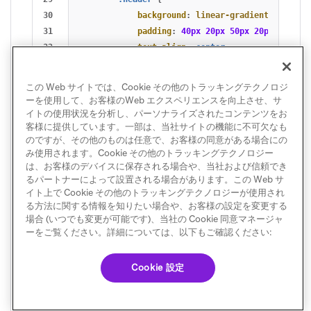
30

background
:
linear-gradient
(
135deg
,
31

padding
:
40px
20px
50px
20px
;
32

text-align
:
center
;
33

}
34

この Web サイトでは、Cookie その他のトラッキングテクノロジ
35

.logo
{
ーを使用して、お客様のWeb エクスペリエンスを向上させ、サ
36

display
:
block
;
イトの使用状況を分析し、パーソナライズされたコンテンツをお
客様に提供しています。一部は、当社サイトの機能に不可欠なも
37

margin
:
0
auto
25px
auto
;
のですが、その他のものは任意で、お客様の同意がある場合にの
38

border
:
0
;
み使用されます。Cookie その他のトラッキングテクノロジー
39

outline
:
none
;
は、お客様のデバイスに保存される場合や、当社および信頼でき
40

text-decoration
:
none
;
るパートナーによって設置される場合があります。この Web サ
41

}
イト上で Cookie その他のトラッキングテクノロジーが使用され
る方法に関する情報を知りたい場合や、お客様の設定を変更する
42

場合 (いつでも変更が可能です)、当社の Cookie 同意マネージャ
43

.header
h1
{
ーをご覧ください。詳細については、以下もご確認ください:
44

color
:
#ffffff
;
45

margin
:
0
;
Cookie 設定
46

font-size
:
26px
;
47

font-weight
:
800
;
48

letter-spacing
:
-0.5px
;