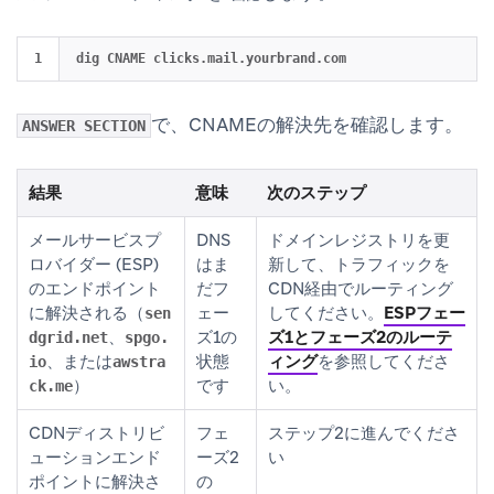
で、CNAMEの解決先を確認します。
ANSWER SECTION
結果
意味
次のステップ
メールサービスプ
DNS
ドメインレジストリを更
ロバイダー (ESP)
はま
新して、トラフィックを
のエンドポイント
だフ
CDN経由でルーティング
に解決される（
ェー
してください。
ESPフェー
sen
、
ズ1の
ズ1とフェーズ2のルーテ
dgrid.net
spgo.
、または
状態
ィング
を参照してくださ
io
awstra
）
です
い。
ck.me
CDNディストリビ
フェ
ステップ2に進んでくださ
ューションエンド
ーズ2
い
ポイントに解決さ
の