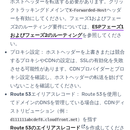
ホストヘッダーを転送する必要があります。クリッ
クトラッキングドメインで
ヘッダ
X-Forwarded-Host
ーを有効にしてください。フェーズ1およびフェー
ズ2のルーティング要件については、
ESPフェーズ1
およびフェーズ2のルーティング
を参照してくださ
い。
プロキシ設定：
ホストヘッダーを上書きまたは競合
するプロキシやCDNの設定は、SSLの有効化を失敗
させる可能性があります。CDNプロバイダーとプロ
キシ設定を確認し、ホストヘッダーの転送を妨げて
いないことを確認してください。
Route 53エイリアスレコード：
Route 53を使用し
てドメインのDNSを管理している場合は、CDNディ
ストリビューション（例：
）を指す
d111111abcdef8.cloudfront.net
(opens in new tab)
Route 53のエイリアスレコード
を作成してくださ