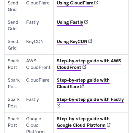
(opens in new tab)
Send
CloudFlare
Using CloudFlare
Grid
(opens in new tab)
Send
Fastly
Using Fastly
Grid
(opens in new tab)
Send
KeyCDN
Using KeyCDN
Grid
Spark
AWS
Step-by-step guide with AWS
(opens in new tab)
Post
CloudFront
CloudFront
Spark
CloudFlare
Step-by-step guide with
(opens in new tab)
Post
Cloudflare
(ope
Spark
Fastly
Step-by-step guide with Fastly
Post
Spark
Google
Step-by-step guide with
(opens in ne
Post
Cloud
Google Cloud Platform
Platform