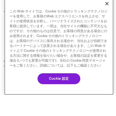
ングのガイダンスについては、
トラブルシューティン
グ
を参照してください。
この Web サイトでは、Cookie その他のトラッキングテクノロジ
ーを使用して、お客様のWeb エクスペリエンスを向上させ、サ
イトの使用状況を分析し、パーソナライズされたコンテンツをお
客様に提供しています。一部は、当社サイトの機能に不可欠なも
のですが、その他のものは任意で、お客様の同意がある場合にの
み使用されます。Cookie その他のトラッキングテクノロジー
は、お客様のデバイスに保存される場合や、当社および信頼でき
るパートナーによって設置される場合があります。この Web サ
イト上で Cookie その他のトラッキングテクノロジーが使用され
る方法に関する情報を知りたい場合や、お客様の設定を変更する
メール一覧を読み込
トラブルシューティ
場合 (いつでも変更が可能です)、当社の Cookie 同意マネージャ
前へ
次へ
む
ング
ーをご覧ください。詳細については、以下もご確認ください:
Cookie 設定
© Braze. All Rights Reserved
Privacy Policy
Cookie 優先設定