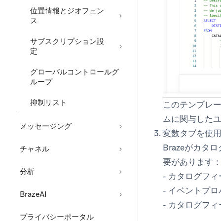
位置情報とジオフェン
ス
サブスクリプション設
定
グローバルコントロールグ
ループ
抑制リスト
このテンプレ
ムに関与した
メッセージング
変数
タブを使
Brazeがカ
チャネル
要があります
分析
- カタログフ
- イベントプ
BrazeAI
- カタログフ
プライバシーポータル