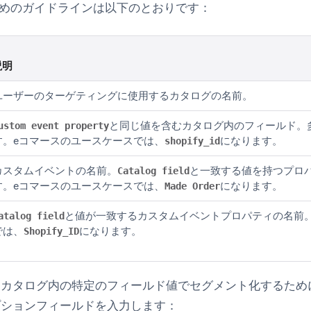
めのガイドラインは以下のとおりです：
説明
ユーザーのターゲティングに使用するカタログの名前。
と同じ値を含むカタログ内のフィールド。多
ustom event property
す。eコマースのユースケースでは、
になります。
shopify_id
カスタムイベントの名前。
と一致する値を持つプロ
Catalog field
す。eコマースのユースケースでは、
になります。
Made Order
と値が一致するカスタムイベントプロパティの名前
atalog field
では、
になります。
Shopify_ID
、カタログ内の特定のフィールド値でセグメント化するため
プションフィールドを入力します：