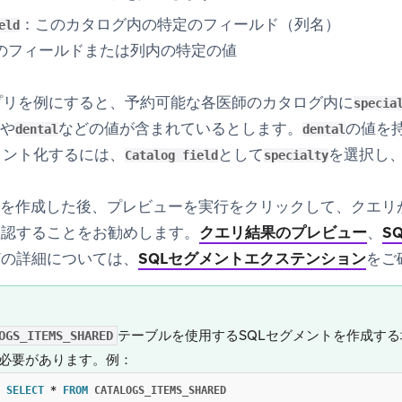
：このカタログ内の特定のフィールド（列名）
eld
のフィールドまたは列内の特定の値
プリを例にすると、予約可能な各医師のカタログ内に
specia
や
などの値が含まれているとします。
の値を
dental
dental
メント化するには、
として
を選択し
Catalog field
specialty
トを作成した後、
プレビューを実行
をクリックして、クエリ
確認することをお勧めします。
クエリ結果のプレビュー
、
S
どの詳細については、
SQLセグメントエクステンション
をご
テーブルを使用するSQLセグメントを作成する
OGS_ITEMS_SHARED
必要があります。例：
SELECT
*
FROM
CATALOGS_ITEMS_SHARED