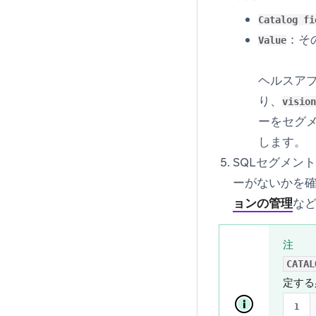
Catalog fi
：そ
Value
ヘルスア
り、
vision
ーをセグ
します。
SQLセグメン
ーがないかを
ョンの管理
な
注
CATAL
定する
1
