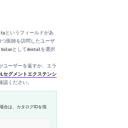
というフィールドがあ
lty
持つ医師を訪問したユーザ
、
として
を選択
Value
dental
がユーザーを返すか、エラ
QLセグメントエクステンシ
確認ください。
場合は、カタログIDを指