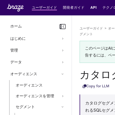
ユーザーガイド
開発者ガイド
API
テクノ
ホーム
ユーザーガイド
>
オー
グメント
はじめに
このページはA
管理
告するには、ペ
データ
カタロ
オーディエンス
オーディエンス
Copy for LLM
オーディエンスを管理
カタログセグメ
セグメント
れるSQLセグ