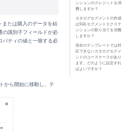
ンションのクレジットを消
費しますか？
カタログセグメントの作成
トまたは購入のデータを結
はSQLセグメントエクステ
ンションの割り当てを消費
通の識別子フィールドが必
しますか？
ロパティの値と一致する必
現在のテンプレートでは対
応できないカタログセグメ
ントのユースケースがあり
ます。どのように設定すれ
ばよいですか？
トから開始
に移動し、テ