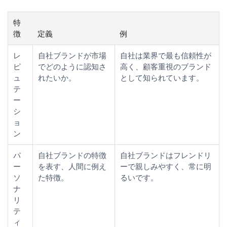
特
徴
定義
例
レ
自社ブランドが市場
自社は業界で最も信頼性が
ピ
でどのように認知さ
高く、顧客重視のブランド
ュ
れたいか。
として知られています。
テ
ー
シ
ョ
ン
パ
自社ブランドの特徴
自社ブランドはフレンドリ
ー
を表す、人間に例え
ーで親しみやすく、常に明
ソ
た特徴。
るいです。
ナ
リ
テ
ィ