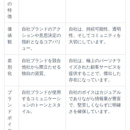
の
特
徴
価
自社ブランドのアク
自社は、持続可能性、透明
値
ションや意思決定の
性、そしてコミュニティを
観
指針となるコアバリ
大切にしています。
ュー。
差
自社ブランドを競合
自社は、極上のパーソナラ
別
他社から際立たせる
イズされた顧客サービスを
化
独自の資質。
提供することで、傑出した
存在になっています。
ブ
自社ブランドが使用
自社のボイスはカジュアル
ラ
するコミュニケーシ
でありながら情報量が豊富
ン
ョンのトーンとスタ
で、堅苦しくならずに明確
ド
イル。
さを確保しています。
ボ
イ