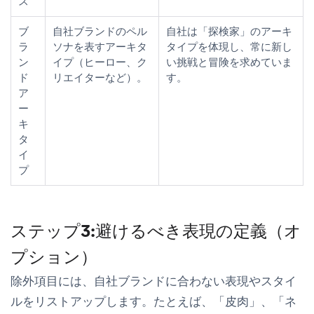
ス
ブ
自社ブランドのペル
自社は「探検家」のアーキ
ラ
ソナを表すアーキタ
タイプを体現し、常に新し
ン
イプ（ヒーロー、ク
い挑戦と冒険を求めていま
ド
リエイターなど）。
す。
ア
ー
キ
タ
イ
プ
ステップ3:避けるべき表現の定義（オ
プション）
除外項目
には、自社ブランドに合わない表現やスタイ
ルをリストアップします。たとえば、「皮肉」、「ネ