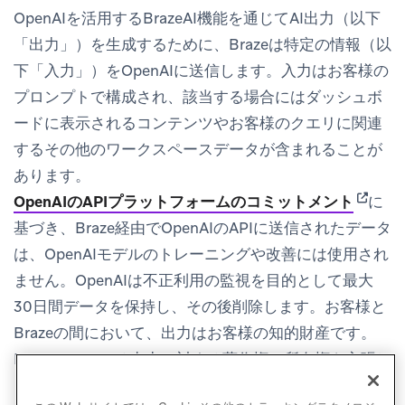
OpenAIを活用するBrazeAI機能を通じてAI出力（以下
「出力」）を生成するために、Brazeは特定の情報（以
下「入力」）をOpenAIに送信します。入力はお客様の
プロンプトで構成され、該当する場合にはダッシュボ
ードに表示されるコンテンツやお客様のクエリに関連
するその他のワークスペースデータが含まれることが
あります。
(opens 
OpenAIのAPIプラットフォームのコミットメント
に
基づき、Braze経由でOpenAIのAPIに送信されたデータ
は、OpenAIモデルのトレーニングや改善には使用され
ません。OpenAIは不正利用の監視を目的として最大
30日間データを保持し、その後削除します。お客様と
Brazeの間において、出力はお客様の知的財産です。
Brazeは、かかる出力に対する著作権の所有権を主張し
ません。Brazeは、出力を含め、AIが生成したコンテン