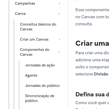
Campanhas
Esse componente p
Canva
no Canvas com ba
consulta.
Conceitos básicos do
Canvas
Criar um Canvas
Criar uma
Componentes do
Para criar uma div
Canvas
adicione uma etap
Jornadas de ação
solte o component
selecione
Divisão
Agente
Jornadas do público
Defina sua 
Sincronização de
público
Como você quer di