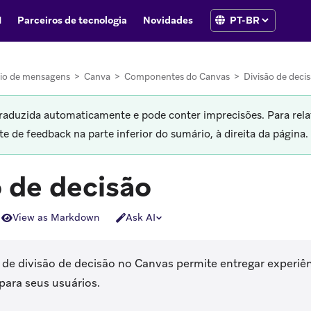
I
Parceiros de tecnologia
Novidades
io de mensagens
>
Canva
>
Componentes do Canvas
>
Divisão de deci
traduzida automaticamente e pode conter imprecisões. Para rela
 de feedback na parte inferior do sumário, à direita da página.
o de decisão
View as Markdown
Ask AI
e divisão de decisão no Canvas permite entregar experiên
para seus usuários.