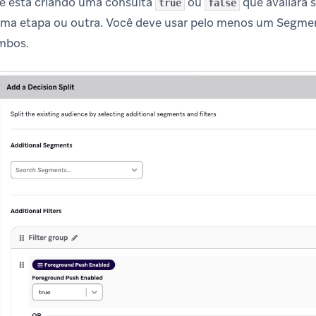
ê está criando uma consulta
ou
que avaliará s
true
false
uma etapa ou outra. Você deve usar pelo menos um Segmen
ambos.