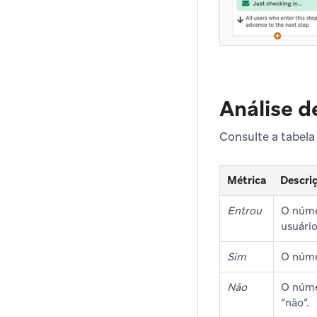
Análise d
Consulte a tabela
Métrica
Descri
Entrou
O númer
usuário
Sim
O númer
Não
O núme
“não”.