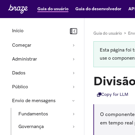
Guia do usuário
Guia do desenvolvedor
AP
Início
Guia do usuário
>
Env
Começar
Esta página foi 
use o componente
Administrar
Dados
Divisã
Público
Copy for LLM
Envio de mensagens
Fundamentos
O componente d
em tempo real 
Governança