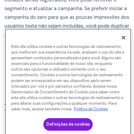
segmento e atualizar a campanha. Se preferir iniciar a
campanha do zero para que as poucas impressões dos
usuários teste não sejam incluídas, você pode duplicar
a campanha e reiniciá-la sem o segmento de usuários
teste.
Este site utiliza cookies e outras tecnologias de rastreamento,
que melhoram sua experiência na web, analisam o uso do site e
apresentam conteúdos personalizados para você. Alguns são
essenciais para a funcionalidade de nosso site, enquanto
outros são opcionais e utilizados somente com o seu
consentimento. Cookies e outras tecnologias de rastreamento
podem ser armazenados em seu dispositivo após serem
colocados por nós e por parceiros confiáveis. Acesse nosso
Gerenciador de Consentimento de Cookies para saber como
este site utiliza cookies e outras tecnologias de rastreamento e
Testar
Análise de
para alterar suas configurações a qualquer momento. Para
ANTERIOR
PRÓXIMO
campanhas
dados de Campanha
saber mais, acesse também nossa
Política de Cookies
Definições de cookies
© Braze. All Rights Reserved
Privacy Policy