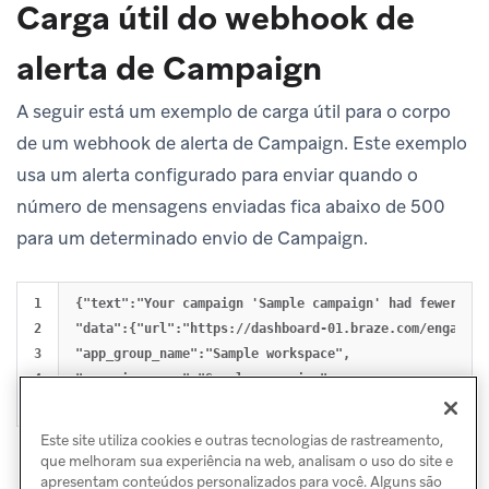
Carga útil do webhook de
alerta de Campaign
A seguir está um exemplo de carga útil para o corpo
de um webhook de alerta de Campaign. Este exemplo
usa um alerta configurado para enviar quando o
número de mensagens enviadas fica abaixo de 500
para um determinado envio de Campaign.
1

{"text":"Your campaign 'Sample campaign' had fewer tha
2

"data":{"url":"https://dashboard-01.braze.com/engageme
3

"app_group_name":"Sample workspace",

4

"campaign_name":"Sample campaign",

Este site utiliza cookies e outras tecnologias de rastreamento,
que melhoram sua experiência na web, analisam o uso do site e
apresentam conteúdos personalizados para você. Alguns são