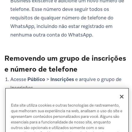
Business existente e adicione um novo número de
telefone. Esse número deve seguir todos os
requisitos de qualquer número de telefone do
WhatsApp, incluindo não estar registrado em
nenhuma outra conta do WhatsApp.
Removendo um grupo de inscrições
e número de telefone
Acesse
Público
>
Inscrições
e arquive o grupo de
inscrições.
Acesse seu Meta Business Manager e exclua o
número de telefone.
Este site utiliza cookies e outras tecnologias de rastreamento,
que melhoram sua experiência na web, analisam o uso do site e
apresentam conteúdos personalizados para você. Alguns são
essenciais para a funcionalidade de nosso site, enquanto
outros são opcionais e utilizados somente com o seu