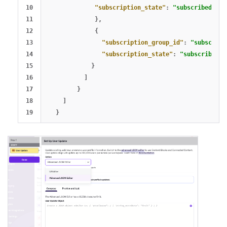
10

"subscription_state"
:
"subscribed"
11

},
12

{
13

"subscription_group_id"
:
"subscript
14

"subscription_state"
:
"subscribed"
15

}
16

]
17

}
18

]
}