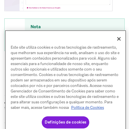
Nota
As atualizações no status de inscrição de
um usuário podem levar até 60 segundos.
Este site utiliza cookies e outras tecnologias de rastreamento,
que melhoram sua experiência na web, analisam o uso do site e
apresentam conteúdos personalizados para você. Alguns são
essenciais para a funcionalidade de nosso site, enquanto
outros são opcionais e utilizados somente com o seu
consentimento. Cookies e outras tecnologias de rastreamento
podem ser armazenados em seu dispositivo após serem
colocados por nós e por parceiros confiáveis. Acesse nosso
Gerenciador de Consentimento de Cookies para saber como
este site utiliza cookies e outras tecnologias de rastreamento e
Números de
Múltiplas
para alterar suas configurações a qualquer momento. Para
ANTERIOR
PRÓXIMO
telefone dos usuários
contas comerciais
saber mais, acesse também nossa
Política de Cookies
Definições de cookies
© Braze. All Rights Reserved
Privacy Policy