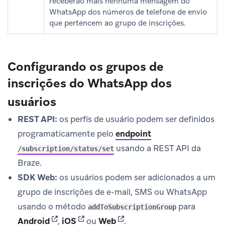
receberão mais nenhuma mensagem do
WhatsApp dos números de telefone de envio
que pertencem ao grupo de inscrições.
Configurando os grupos de
inscrições do WhatsApp dos
usuários
REST API:
os perfis de usuário podem ser definidos
programaticamente pelo
endpoint
usando a REST API da
/subscription/status/set
Braze.
SDK Web:
os usuários podem ser adicionados a um
grupo de inscrições de e-mail, SMS ou WhatsApp
usando o método
para
addToSubscriptionGroup
(opens in new tab)
(opens in new tab)
(opens in new tab)
Android
,
iOS
ou
Web
.