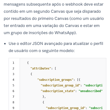
mensagens subsequente após o webhook deve estar
contido em um segundo Canvas que seja disparado
por resultados do primeiro Canvas (como um usuário
ter entrado em uma variação do Canvas e estar em
um grupo de inscrições do WhatsApp).
Use o editor JSON avançado para atualizar o perfil
de usuário com o seguinte modelo:
1

{
2

"attributes"
:
[
3

{
4

"subscription_groups"
:
[{
5

"subscription_group_id"
:
"subscription_g
6

"subscription_state"
:
"unsubscribed"
7

},
8

{
9

"subscription_group_id"
:
"subscriptio