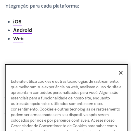
integração para cada plataforma:
iOS
Android
Web
Preparação para push
Lembre-se de que os usuários precisam fazer opt-in
Este site utiliza cookies e outras tecnologias de rastreamento,
para push para receber suas mensagens, o que
que melhoram sua experiência na web, analisam o uso do site e
apresentam conteúdos personalizados para você. Alguns são
significa que é uma boa ideia usar mensagens no app
essenciais para a funcionalidade de nosso site, enquanto
outros são opcionais e utilizados somente com o seu
para explicar aos seus clientes por que você deseja
consentimento. Cookies e outras tecnologias de rastreamento
enviar notificações por push e como ativar o push
podem ser armazenados em seu dispositivo após serem
colocados por nós e por parceiros confiáveis. Acesse nosso
será benéfico para eles. Esse processo é chamado de
Gerenciador de Consentimento de Cookies para saber como
preparação para push
.