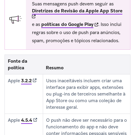
Suas mensagens push devem seguir as
(open
Diretrizes de Revisão da Apple App Store
(opens in new tab)
e as
políticas do Google Play
.
Isso inclui
regras sobre o uso de push para anúncios,
spam, promoções e tópicos relacionados.
Fonte da
política
Resumo
(opens in new tab)
Apple
3.2.2
Usos inaceitáveis incluem criar uma
interface para exibir apps, extensões
ou plug-ins de terceiros semelhante à
App Store ou como uma coleção de
interesse geral.
(opens in new tab)
Apple
4.5.4
O push não deve ser necessário para o
funcionamento do app e não deve
conter informações pessoais sensíveis