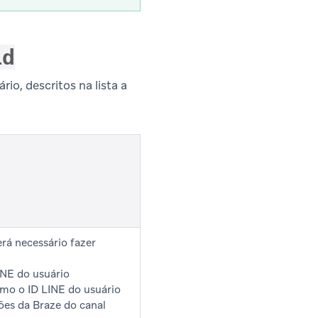
id
rio, descritos na lista a
erá necessário fazer
INE do usuário
omo o ID LINE do usuário
ções da Braze do canal