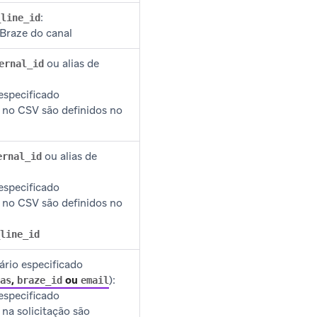
:
_line_id
 Braze do canal
ou alias de
ernal_id
especificado
s no CSV são definidos no
ou alias de
ernal_id
especificado
s no CSV são definidos no
line_id
uário especificado
,
ou
):
as
braze_id
email
especificado
 na solicitação são