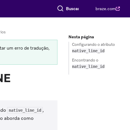
Buscar tudo
braze.com
ios
Nesta página
Configurando o atributo
tar um erro de tradução,
native_line_id
Encontrando o
native_line_id
NE
mado
,
native_line_id
igo aborda como