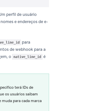
m perfil de usuário
 nomes e endereços de e-
para
ve_line_id
entos de webhook para a
gem, o
é
native_line_id
ecífico terá IDs de
que os usuários saibam
ele muda para cada marca