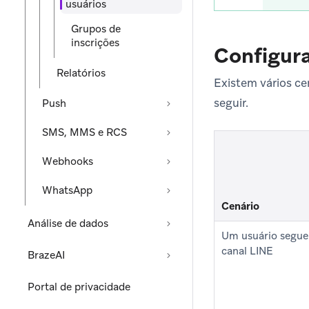
usuários
Grupos de
inscrições
Configur
Relatórios
Existem vários c
seguir.
Push
SMS, MMS e RCS
Webhooks
WhatsApp
Cenário
Análise de dados
Um usuário segu
canal LINE
BrazeAI
Portal de privacidade