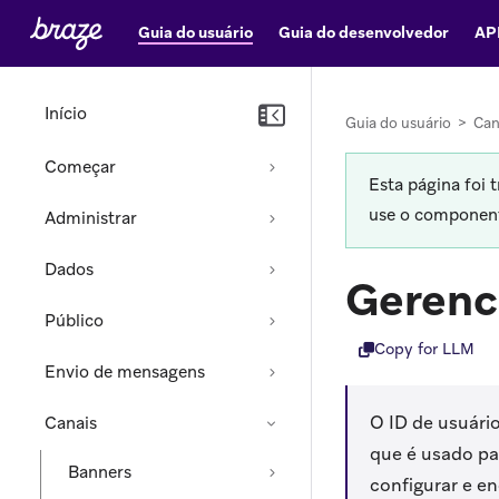
Guia do usuário
Guia do desenvolvedor
AP
Início
Guia do usuário
>
Can
Começar
Esta página foi 
use o componente
Administrar
Dados
Gerenc
Público
Copy for LLM
Envio de mensagens
O ID de usuári
Canais
que é usado pa
Banners
configurar e en