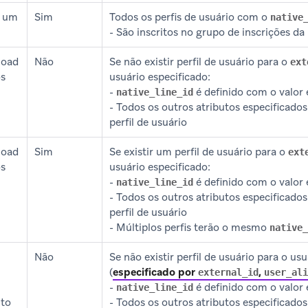
e um
Sim
Todos os perfis de usuário com o
native
- São inscritos no grupo de inscrições da
load
Não
Se não existir perfil de usuário para o
ext
os
usuário especificado:
-
é definido com o valor 
native_line_id
- Todos os outros atributos especificado
perfil de usuário
load
Sim
Se existir um perfil de usuário para o
ext
os
usuário especificado:
-
é definido com o valor 
native_line_id
- Todos os outros atributos especificado
perfil de usuário
- Múltiplos perfis terão o mesmo
native_
Não
Se não existir perfil de usuário para o us
(
especificado por
,
external_id
user_ali
-
é definido com o valor 
native_line_id
uto
- Todos os outros atributos especificados