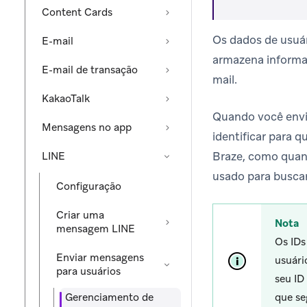
Content Cards
Os dados de usuá
E-mail
armazena informa
E-mail de transação
mail.
KakaoTalk
Quando você envi
Mensagens no app
identificar para 
Braze, como quan
LINE
usado para buscar
Configuração
Criar uma
Nota
mensagem LINE
Os IDs
Enviar mensagens
usuári
para usuários
seu ID
Gerenciamento de
que s