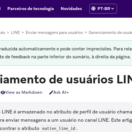
I
Parceiros de tecnologia
Novidades
ais
>
LINE
>
Enviar mensagens para usuários
>
Gerenciamento de usuár
traduzida automaticamente e pode conter imprecisões. Para rela
 de feedback na parte inferior do sumário, à direita da página.
iamento de usuários LI
View as Markdown
Ask AI
o LINE é armazenado no atributo de perfil de usuário cha
ra enviar mensagens a um usuário no canal LINE. Este art
contrar o atributo
.
native_line_id