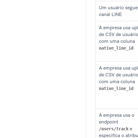
Um usuário segu
canal LINE
A empresa usa up
de CSV de usuári
com uma coluna
native_line_id
A empresa usa up
de CSV de usuári
com uma coluna
native_line_id
A empresa usa o
endpoint
e
/users/track
especifica o atrib