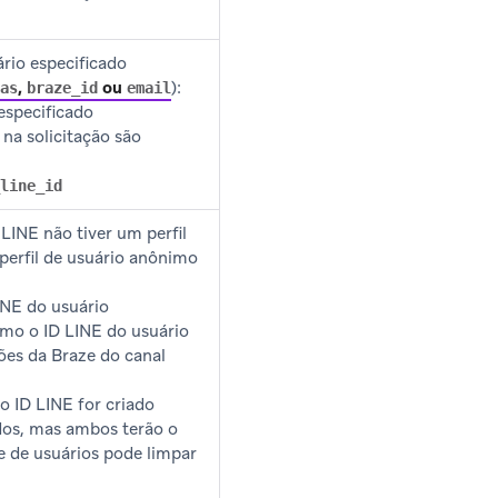
ário especificado
,
ou
):
as
braze_id
email
especificado
 na solicitação são
line_id
LINE não tiver um perfil
perfil de usuário anônimo
INE do usuário
omo o ID LINE do usuário
ções da Braze do canal
 ID LINE for criado
dos, mas ambos terão o
e de usuários pode limpar