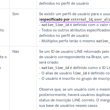
definidos no perfil de usuário
Sim
Se existir um perfil de usuário para o usu
(
especificado por
,
external_id
user_ali
-
é definido com o valor 
native_line_id
uto
- Todos os outros atributos especificados
definidos no perfil de usuário
- Múltiplos perfis terão o mesmo
native_
a
Não
Se um ID de usuário LINE retornado pelo 
te o
de usuário correspondente na Braze, um 
será criado:
o
-
é definido como o ID L
native_line_id
- O alias de usuário
é definido c
line_id
- O usuário é inscrito no grupo de inscri
Observe que, se um usuário com o mesmo
posteriormente, haverá usuários duplica
status de inscrição LINE correto. O merg
sua base de usuários nesses casos.