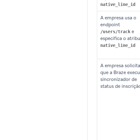
native_line_id
A empresa usa o
endpoint
e
/users/track
especifica o atrib
native_line_id
A empresa solicit
que a Braze execu
sincronizador de
status de inscriçã