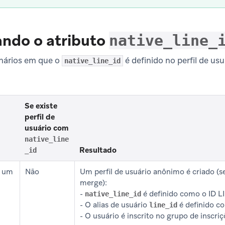
ando o atributo
native_line_
enários em que o
é definido no perfil de usuá
native_line_id
Se existe
perfil de
usuário com
native_line
Resultado
_id
e um
Não
Um perfil de usuário anônimo é criado (s
merge):
-
é definido como o ID L
native_line_id
- O alias de usuário
é definido c
line_id
- O usuário é inscrito no grupo de inscri