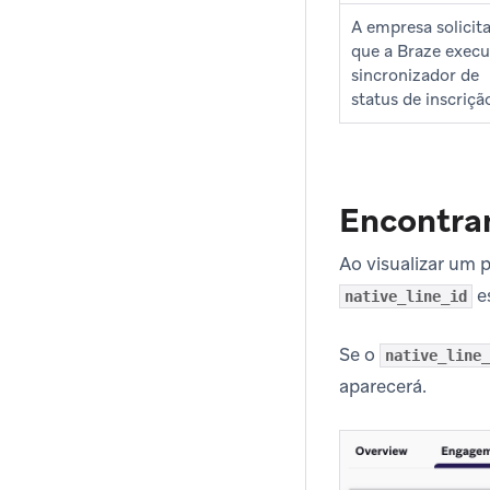
A empresa solicit
que a Braze execu
sincronizador de
status de inscriçã
Encontra
Ao visualizar um p
e
native_line_id
Se o
native_line_
aparecerá.