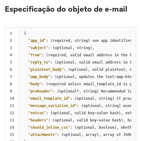
Especificação do objeto de e-mail
1

{
2

"app_id"
:
(required
,
string)
see
app
identifier
abo
3

"subject"
:
(optional
,
string)
,
4

"from"
:
(required
,
valid
email
address
in
the
forma
5

"reply_to"
:
(optional
,
valid
email
address
in
the
f
6

"plaintext_body"
:
(optional
,
valid
plaintext
,
defau
7

"amp_body"
:
(optional
,
updates
the
text-amp-html
MI
8

"body"
:
(required
unless
email_template_id
is
given
9

"preheader"
:
(optional*
,
string)
Recommended
length
10

"email_template_id"
:
(optional
,
string)
If
provided
11

"message_variation_id"
:
(optional
,
string)
used
whe
12

"extras"
:
(optional
,
valid
key-value
hash)
,
extra
h
13

"headers"
:
(optional
,
valid
key-value
hash)
,
hash
o
14

"should_inline_css"
:
(optional
,
boolean)
,
whether
t
15

"attachments"
:
(optional
,
array)
,
array
of
JSON
obj