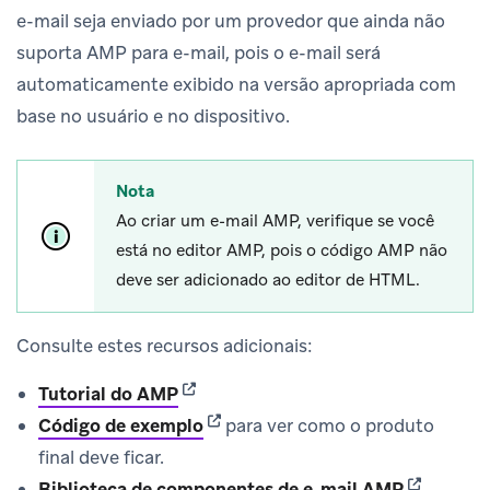
e-mail seja enviado por um provedor que ainda não
suporta AMP para e-mail, pois o e-mail será
automaticamente exibido na versão apropriada com
base no usuário e no dispositivo.
Nota
Ao criar um e-mail AMP, verifique se você
está no editor AMP, pois o código AMP não
deve ser adicionado ao editor de HTML.
Consulte estes recursos adicionais:
(opens in new tab)
Tutorial do AMP
(opens in new tab)
Código de exemplo
para ver como o produto
final deve ficar.
(opens in 
Biblioteca de componentes de e-mail AMP