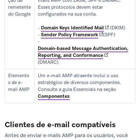
ção de
mails AMP com DKIM, SPF e DMARC.
remetente
Esses protocolos devem estar
do Google
configurados na sua conta.
(opens in new t
-
Domain Keys Identified Mail
(DKIM)
(opens in new tab)
-
Sender Policy Framework
(SPF)
-
Domain-based Message Authentication,
(opens in new ta
Reporting, and Conformance
(DMARC)
Elemento
Um e-mail AMP atraente inclui o uso
s de e-
estratégico de diversos componentes.
mail AMP
Consulte a guia Essenciais na seção
Componentes
.
Clientes de e-mail compatíveis
Antes de enviar e-mails AMP para os usuários, você