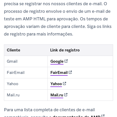
precisa se registrar nos nossos clientes de e-mail. O
processo de registro envolve o envio de um e-mail de
teste em AMP HTML para aprovação. Os tempos de
aprovação variam de cliente para cliente. Siga os links
de registro para mais informações.
Cliente
Link de registro
(opens in new tab)
Gmail
Google
(opens in new tab)
FairEmail
FairEmail
(opens in new tab)
Yahoo
Yahoo
(opens in new tab)
Mail.ru
Mail.ru
Para uma lista completa de clientes de e-mail
(opens i