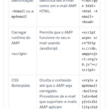
Identificação
Identifica seu e-mail
<!doctyp
como um e-mail AMP
e html>
ou
HTML.
⚡4email
a
<html ⚡4
mp4email
email>
<head>
Carregar
Permite que o AMP
<script
runtime do
funcione no seu e-
async sr
AMP
mail usando
c="http
JavaScript.
s://cdn.
<script>
ampproje
ct.org/v
0.js"></
script>
CSS
Oculta o conteúdo
<style a
Boilerplate
até que o AMP seja
mp4email
carregado.
-boilerp
Provedores de e-mail
late>bod
que suportam e-mails
y{visibi
AMP aplicam
lity:hid