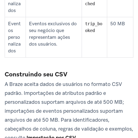
naliza
ched
dos
Event
Eventos exclusivos do
50 MB
trip_bo
os
seu negócio que
oked
perso
representam ações
naliza
dos usuários.
dos
Construindo seu CSV
A Braze aceita dados de usuários no formato CSV
padrão. Importações de atributos padrão e
personalizados suportam arquivos de até 500 MB;
importações de eventos personalizados suportam
arquivos de até 50 MB. Para identificadores,
cabeçalhos de coluna, regras de validação e exemplos,
consulte
Importação por CSV
.