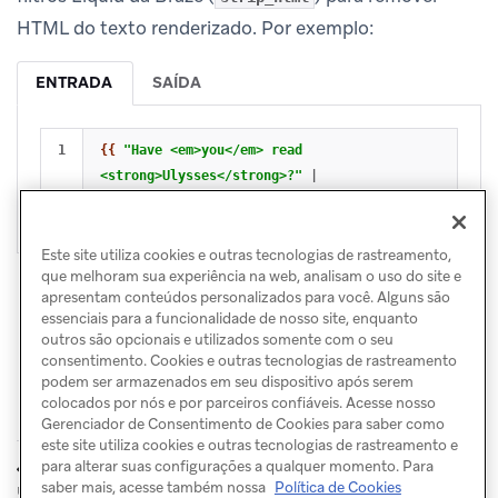
HTML do texto renderizado. Por exemplo:
ENTRADA
SAÍDA
{{
"Have <em>you</em> read 
<strong>Ulysses</strong>?"
|
strip_html
}}
Este site utiliza cookies e outras tecnologias de rastreamento,
que melhoram sua experiência na web, analisam o uso do site e
apresentam conteúdos personalizados para você. Alguns são
essenciais para a funcionalidade de nosso site, enquanto
outros são opcionais e utilizados somente com o seu
consentimento. Cookies e outras tecnologias de rastreamento
podem ser armazenados em seu dispositivo após serem
colocados por nós e por parceiros confiáveis. Acesse nosso
Gerenciador de Consentimento de Cookies para saber como
este site utiliza cookies e outras tecnologias de rastreamento e
Excluir
Importação
para alterar suas configurações a qualquer momento. Para
ANTERIOR
PRÓXIMO
usuários
por CSV
saber mais, acesse também nossa
Política de Cookies