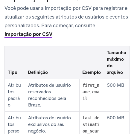
Você pode usar a importação por CSV para registrar e
atualizar os seguintes atributos de usuários e eventos
personalizados. Para começar, consulte
Importação por CSV
.
Tamanho
máximo
do
Tipo
Definição
Exemplo
arquivo
Atribu
Atributos de usuário
500 MB
first_n
tos
reservados
,
ame
ema
padrã
reconhecidos pela
il
o
Braze.
Atribu
Atributos de usuário
500 MB
last_de
tos
exclusivos do seu
stinati
perso
negócio.
on_sear