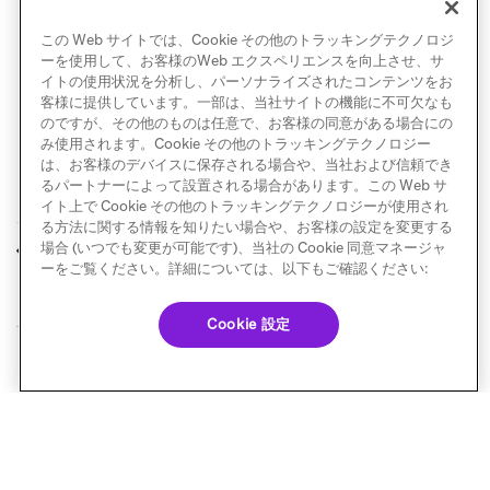
キャンバスが
自動的に停止
された場合、キャンバス
の起動後の下書きも削除されます。
この Web サイトでは、Cookie その他のトラッキングテクノロジ
ーを使用して、お客様のWeb エクスペリエンスを向上させ、サ
イトの使用状況を分析し、パーソナライズされたコンテンツをお
客様に提供しています。一部は、当社サイトの機能に不可欠なも
のですが、その他のものは任意で、お客様の同意がある場合にの
み使用されます。Cookie その他のトラッキングテクノロジー
は、お客様のデバイスに保存される場合や、当社および信頼でき
るパートナーによって設置される場合があります。この Web サ
イト上で Cookie その他のトラッキングテクノロジーが使用され
る方法に関する情報を知りたい場合や、お客様の設定を変更する
キャンバスの管理
キャンバスの下書き
場合 (いつでも変更が可能です)、当社の Cookie 同意マネージャ
前へ
次へ
を保存
ーをご覧ください。詳細については、以下もご確認ください:
Cookie 設定
© Braze. All Rights Reserved
Privacy Policy
Cookie 優先設定