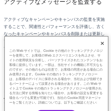
アクティブなメッセージを監査する
アクティブなキャンペーンやキャンバスの監査を実施
することで、関連性とパフォーマンスを評価し、古く
なったキャンペーンやキャンバスを削除または更新し
て、メッセージングを常に新鮮に保つことができま
す。
この Web サイトでは、Cookie その他のトラッキングテクノロジ
ーを使用して、お客様のWeb エクスペリエンスを向上させ、サ
イトの使用状況を分析し、パーソナライズされたコンテンツをお
客様に提供しています。一部は、当社サイトの機能に不可欠なも
のですが、その他のものは任意で、お客様の同意がある場合にの
み使用されます。Cookie その他のトラッキングテクノロジー
は、お客様のデバイスに保存される場合や、当社および信頼でき
るパートナーによって設置される場合があります。この Web サ
イト上で Cookie その他のトラッキングテクノロジーが使用され
る方法に関する情報を知りたい場合や、お客様の設定を変更する
共有可能なプレビュ
タグ
場合 (いつでも変更が可能です)、当社の Cookie 同意マネージャ
前へ
次へ
ー
ーをご覧ください。詳細については、以下もご確認ください: