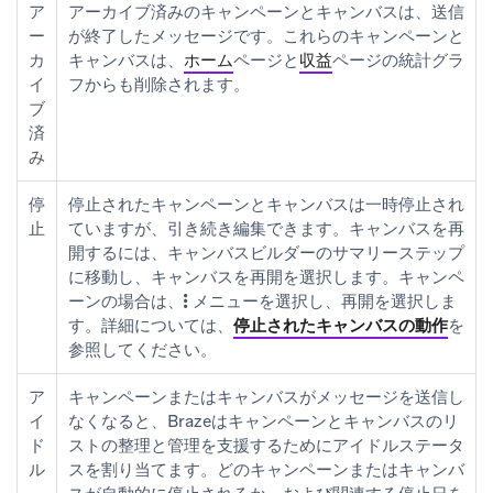
ア
アーカイブ済みのキャンペーンとキャンバスは、送信
ー
が終了したメッセージです。これらのキャンペーンと
カ
キャンバスは、
ホーム
ページと
収益
ページの統計グラ
イ
フからも削除されます。
ブ
済
み
停
停止されたキャンペーンとキャンバスは一時停止され
止
ていますが、引き続き編集できます。キャンバスを再
開するには、キャンバスビルダーの
サマリー
ステップ
に移動し、
キャンバスを再開
を選択します。キャンペ
ーンの場合は、
メニューを選択し、
再開
を選択しま
す。詳細については、
停止されたキャンバスの動作
を
参照してください。
ア
キャンペーンまたはキャンバスがメッセージを送信し
イ
なくなると、Brazeはキャンペーンとキャンバスのリ
ド
ストの整理と管理を支援するためにアイドルステータ
ル
スを割り当てます。どのキャンペーンまたはキャンバ