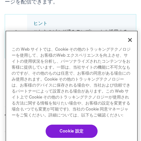
ージを配信できます。
ヒント
これらのビルド済みテンプレートを活用する
方法の例については、
Brazeキャンバステン
プレート
をご覧ください。
この Web サイトでは、Cookie その他のトラッキングテクノロジ
ーを使用して、お客様のWeb エクスペリエンスを向上させ、サ
イトの使用状況を分析し、パーソナライズされたコンテンツをお
客様に提供しています。一部は、当社サイトの機能に不可欠なも
のですが、その他のものは任意で、お客様の同意がある場合にの
み使用されます。Cookie その他のトラッキングテクノロジー
は、お客様のデバイスに保存される場合や、当社および信頼でき
るパートナーによって設置される場合があります。この Web サ
イト上で Cookie その他のトラッキングテクノロジーが使用され
る方法に関する情報を知りたい場合や、お客様の設定を変更する
場合 (いつでも変更が可能です)、当社の Cookie 同意マネージャ
エージェント
オーディエンス同期
ーをご覧ください。詳細については、以下もご確認ください:
前へ
次へ
Cookie 設定
© Braze. All Rights Reserved
Privacy Policy
Cookie 優先設定