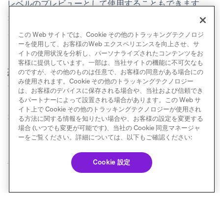
レベルのプレビューとして使用することもできます。
オレンジ色の接続は、前のステップがユーザーを次の
ステップにすぐに進めることを示しています。
この Web サイトでは、Cookie その他のトラッキングテクノロジ
ーを使用して、お客様のWeb エクスペリエンスを向上させ、サ
イトの使用状況を分析し、パーソナライズされたコンテンツをお
客様に提供しています。一部は、当社サイトの機能に不可欠なも
統合
のですが、その他のものは任意で、お客様の同意がある場合にの
み使用されます。Cookie その他のトラッキングテクノロジー
ブランドのファーストパーティユーザーデータと同期
は、お客様のデバイスに保存される場合や、当社および信頼でき
るパートナーによって設置される場合があります。この Web サ
したいですか？
Facebook
および
Google
で利用可能な
イト上で Cookie その他のトラッキングテクノロジーが使用され
オーディエンス同期オプションを活用しましょう。
る方法に関する情報を知りたい場合や、お客様の設定を変更する
場合 (いつでも変更が可能です)、当社の Cookie 同意マネージャ
ーをご覧ください。詳細については、以下もご確認ください:
Cookie 設定
© Braze. All Rights Reserved
Privacy Policy
Cookie 優先設定