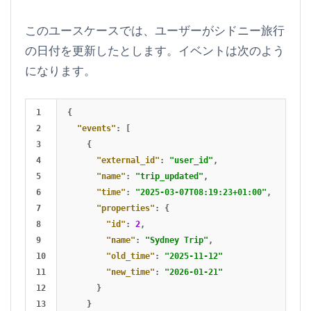
このユースケースでは、ユーザーがシドニー旅行
の日付を更新したとします。イベントは次のよう
になります。
1

{
2

"events"
:
[
3

{
4

"external_id"
:
"user_id"
,
5

"name"
:
"trip_updated"
,
6

"time"
:
"2025-03-07T08:19:23+01:00"
,
7

"properties"
:
{
8

"id"
:
2
,
9

"name"
:
"Sydney Trip"
,
10

"old_time"
:
"2025-11-12"
11

"new_time"
:
"2026-01-21"
12

}
13

}