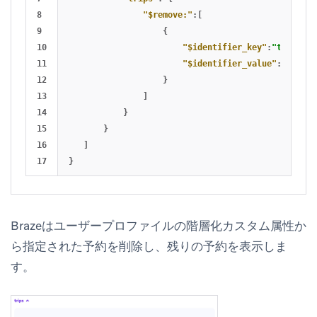
8

"$remove:"
:[
9

{
10

"$identifier_key"
:
"trip_id"
11

"$identifier_value"
:
"1"
12

}
13

]
14

}
15

}
16

]
}
Brazeはユーザープロファイルの階層化カスタム属性か
ら指定された予約を削除し、残りの予約を表示しま
す。