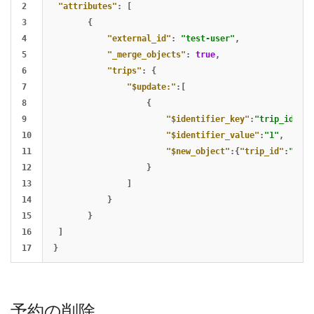
2

"attributes"
:
[
3

{
4

"external_id"
:
"test-user"
,
5

"_merge_objects"
:
true
,
6

"trips"
:
{
7

"$update:"
:[
8

{
9

"$identifier_key"
:
"trip_id"
,
10

"$identifier_value"
:
"1"
,
11

"$new_object"
:{
"trip_id"
:
"1"
,
"
12

}
13

]
14

}
15

}
16

]
}
予約の削除