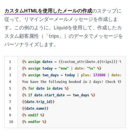
カスタムHTMLを使用したメールの作成
のステップに
従って、リマインダーメールメッセージを作成しま
す。この例のように、Liquidを使用して、作成したカ
スタム顧客属性（「trips」）のデータでメッセージを
パーソナライズします。
1

{%
assign
dates
=
{{custom_attribute.${trips}}}
%}
2

{%
assign
today
=
"now"
|
date
:
"%s"
%}
3

{%
assign
two_days
=
today
|
plus
:
172800
|
date
:
"%F
4

5

{%
for
date
in
dates
%}
6

{%
if
date
.
start_date
==
two_days
%}
7

{{
date
.
trip_id
}}
8

{{
date
.
name
}}
9

{%
endif
%}
{%
endfor
%}