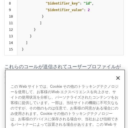
8

"$identifier_key"
:
"id"
,
9

"$identifier_value"
:
2
10

}
11

]
12

}
13

}
14

]
}
これらのコールが送信されてユーザープロファイルが
更新されると、予約リマインダーメッセージにユーザ
ーの予約日に関する最新のデータが反映されます。
この Web サイトでは、Cookie その他のトラッキングテクノロジ
ーを使用して、お客様のWeb エクスペリエンスを向上させ、サ
イトの使用状況を分析し、パーソナライズされたコンテンツをお
客様に提供しています。一部は、当社サイトの機能に不可欠なも
のですが、その他のものは任意で、お客様の同意がある場合にの
み使用されます。Cookie その他のトラッキングテクノロジー
は、お客様のデバイスに保存される場合や、当社および信頼でき
るパートナーによって設置される場合があります。この Web サ