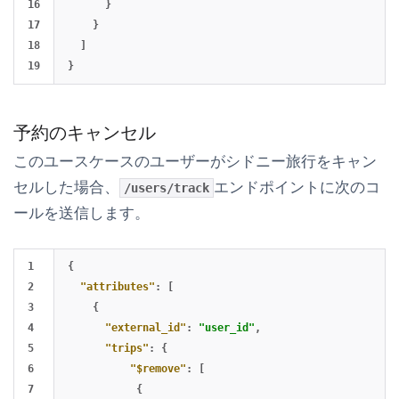
16

}
17

}
18

]
}
予約のキャンセル
このユースケースのユーザーがシドニー旅行をキャン
セルした場合、
エンドポイントに次のコ
/users/track
ールを送信します。
1

{
2

"attributes"
:
[
3

{
4

"external_id"
:
"user_id"
,
5

"trips"
:
{
6

"$remove"
:
[
7

{