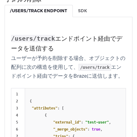
/USERS/TRACK ENDPOINT
SDK
エンドポイント経由でデ
/users/track
ータを送信する
ユーザーが予約を削除する場合、オブジェクトの
配列に次の構造を使用して、
エン
/users/track
ドポイント経由でデータをBrazeに送信します。
1

2

{
3

"attributes"
:
[
4

{
5

"external_id"
:
"test-user"
,
6

"_merge_objects"
:
true
,
7

"trips"
:
{