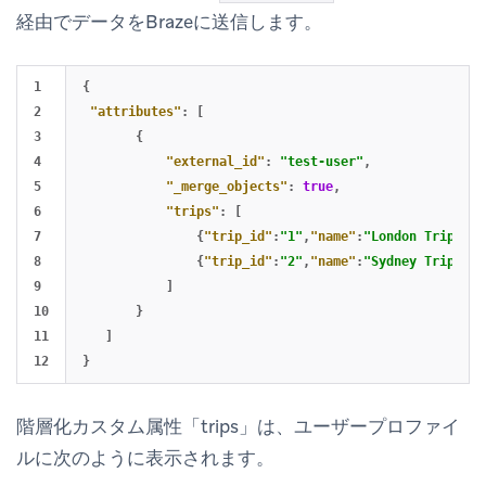
経由でデータをBrazeに送信します。
1

{
2

"attributes"
:
[
3

{
4

"external_id"
:
"test-user"
,
5

"_merge_objects"
:
true
,
6

"trips"
:
[
7

{
"trip_id"
:
"1"
,
"name"
:
"London Trip"
,
"s
8

{
"trip_id"
:
"2"
,
"name"
:
"Sydney Trip"
,
"s
9

]
10

}
11

]
}
階層化カスタム属性「trips」は、ユーザープロファイ
ルに次のように表示されます。