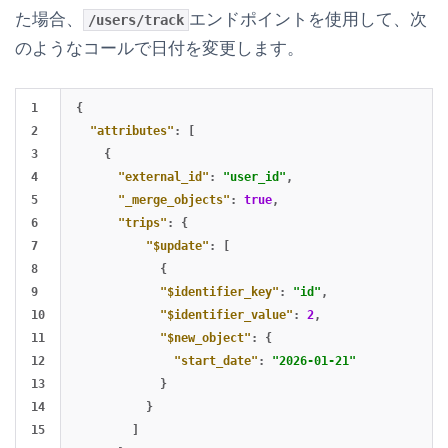
た場合、
エンドポイントを使用して、次
/users/track
のようなコールで日付を変更します。
1

{
2

"attributes"
:
[
3

{
4

"external_id"
:
"user_id"
,
5

"_merge_objects"
:
true
,
6

"trips"
:
{
7

"$update"
:
[
8

{
9

"$identifier_key"
:
"id"
,
10

"$identifier_value"
:
2
,
11

"$new_object"
:
{
12

"start_date"
:
"2026-01-21"
13

}
14

}
15

]