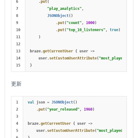
6

.
put
(
7

"play_analytics"
,
8

JSONObject
()
9

.
put
(
"count"
,
1000
)
10

.
put
(
"top_10_listeners"
,
true
)
11

)
12

13

braze
.
getCurrentUser
{
user
->
14

user
.
setCustomUserAttribute
(
"most_played_song"
}
更新
1

val
json
=
JSONObject
()
2

.
put
(
"year_released"
,
1960
)
3

4

braze
.
getCurrentUser
{
user
->
5

user
.
setCustomUserAttribute
(
"most_played_song"
,
}