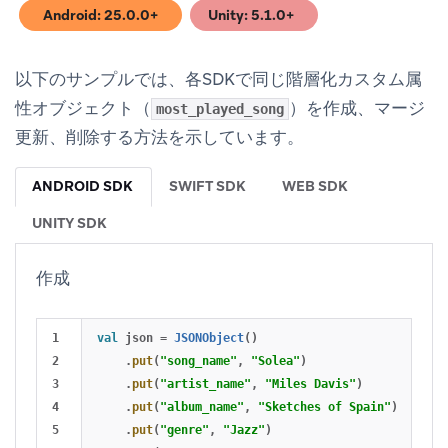
Android: 25.0.0+
Unity: 5.1.0+
(opens in new tab)
(opens in new tab)
以下のサンプルでは、各SDKで同じ階層化カスタム属
性オブジェクト（
）を作成、マージ
most_played_song
更新、削除する方法を示しています。
ANDROID SDK
SWIFT SDK
WEB SDK
UNITY SDK
作成
1

val
json
=
JSONObject
()
2

.
put
(
"song_name"
,
"Solea"
)
3

.
put
(
"artist_name"
,
"Miles Davis"
)
4

.
put
(
"album_name"
,
"Sketches of Spain"
)
5

.
put
(
"genre"
,
"Jazz"
)