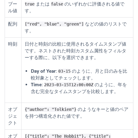
ブー
または
のいずれかに評価される値で
true
false
ル値
す。
配列
などの値のリストで
["red", "blue", "green"]
す。
時刻
日付と時刻の比較に使用されるタイムスタンプ値
です。ネストされた時刻カスタム属性をフィルタ
ーする際に、以下を選択できます。
Day of Year
:
のように、月と日のみを比
03-15
較対象としてチェックします。
Time
:
のように、年を
2023-03-15T12:00:00Z
含む完全なタイムスタンプを比較します。
オブ
のようなキーと値のペア
{"author": "Tolkien"}
ジェ
を持つ構造化された値です。
クト
オブ
[{"title": "The Hobbit"}, {"title":