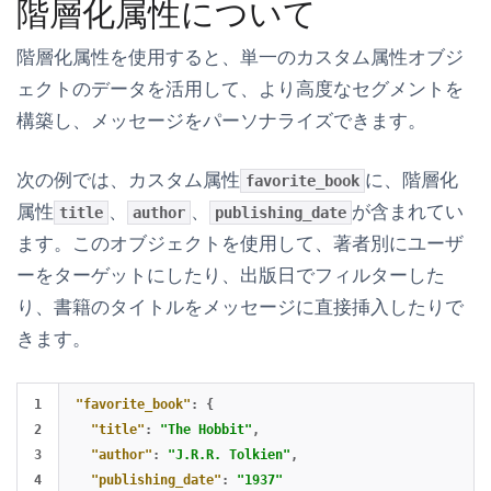
階層化属性について
階層化属性を使用すると、単一のカスタム属性オブジ
ェクトのデータを活用して、より高度なセグメントを
構築し、メッセージをパーソナライズできます。
次の例では、カスタム属性
に、階層化
favorite_book
属性
、
、
が含まれてい
title
author
publishing_date
ます。このオブジェクトを使用して、著者別にユーザ
ーをターゲットにしたり、出版日でフィルターした
り、書籍のタイトルをメッセージに直接挿入したりで
きます。
1

"favorite_book"
:
{
2

"title"
:
"The Hobbit"
,
3

"author"
:
"J.R.R. Tolkien"
,
4

"publishing_date"
:
"1937"