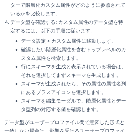
ターで階層化カスタム属性がどのように参照されて
いるかを比較します。
データ型を確認する:
カスタム属性のデータ型を特
定するには、以下の手順に従います。
データ設定
>
カスタム属性
に移動します。
確認したい階層化属性を含むトップレベルのカ
スタム属性を検索します。
行に
スキーマを生成
と表示されている場合は、
それを選択してまずスキーマを生成します。
スキーマが生成されたら、その属性の
属性名
列
にあるプラスアイコンを選択します。
スキーマを編集
モーダルで、階層化属性と
デー
タ型
列の対応する値を確認します。
データ型がユーザープロファイル間で意図した形式と
一致しない場合は、影響を受けるユーザープロファイ