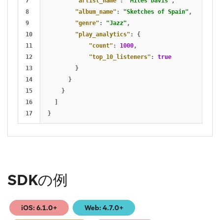
7

"artist_name"
:
"Miles Davis"
,
8

"album_name"
:
"Sketches of Spain"
,
9

"genre"
:
"Jazz"
,
10

"play_analytics"
:
{
11

"count"
:
1000
,
12

"top_10_listeners"
:
true
13

}
14

}
15

}
16

]
}
SDKの例
iOS: 6.1.0+
Web: 4.7.0+
(opens in new tab)
(opens in new tab)