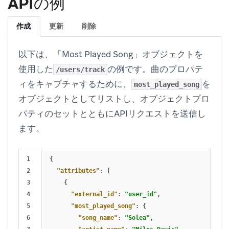
APIの例
作成
更新
削除
以下は、「Most Played Song」オブジェクトを
使用した
の例です。曲のプロパテ
/users/track
ィをキャプチャするために、
を
most_played_song
オブジェクトとしてリストし、オブジェクトプロ
パティのセットとともにAPIリクエストを送信し
ます。
1

{
2

"attributes"
:
[
3

{
4

"external_id"
:
"user_id"
,
5

"most_played_song"
:
{
6

"song_name"
:
"Solea"
,