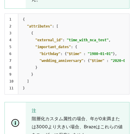
1

{
2

"attributes"
:
[
3

{
4

"external_id"
:
"time_with_nca_test"
,
5

"important_dates"
:
{
6

"birthday"
:
{
"$time"
:
"1980-01-01"
},
7

"wedding_anniversary"
:
{
"$time"
:
"2020-05-28
8

}
9

}
10

]
}
注
階層化カスタム属性の場合、年が0未満また
は3000より大きい場合、Brazeはこれらの値