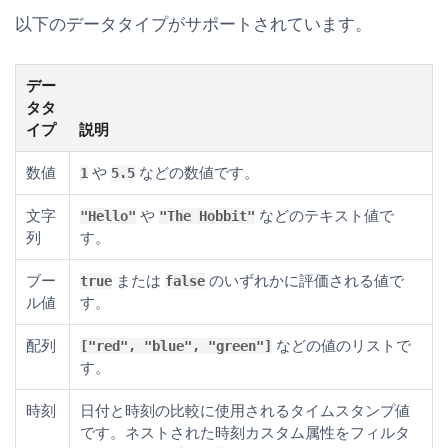
以下のデータタイプがサポートされています。
デー
タタ
イプ
説明
数値
や
などの数値です。
1
5.5
文字
や
などのテキスト値で
"Hello"
"The Hobbit"
列
す。
ブー
または
のいずれかに評価される値で
true
false
ル値
す。
配列
などの値のリストで
["red", "blue", "green"]
す。
時刻
日付と時刻の比較に使用されるタイムスタンプ値
です。ネストされた時刻カスタム属性をフィルタ