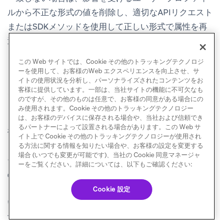
ルから不正な形式の値を削除し、適切なAPIリクエスト
またはSDKメソッドを使用して正しい形式で属性を再
送信してください。
この Web サイトでは、Cookie その他のトラッキングテクノロジ
ーを使用して、お客様のWeb エクスペリエンスを向上させ、サ
イトの使用状況を分析し、パーソナライズされたコンテンツをお
オブジェクト配列でのセグメ
客様に提供しています。一部は、当社サイトの機能に不可欠なも
のですが、その他のものは任意で、お客様の同意がある場合にの
ンテーション動作
み使用されます。Cookie その他のトラッキングテクノロジー
は、お客様のデバイスに保存される場合や、当社および信頼でき
るパートナーによって設置される場合があります。この Web サ
複数の
フィルターをANDロジ
Nested Custom Attribute
イト上で Cookie その他のトラッキングテクノロジーが使用され
ックで使用してオブジェクト配列に対するセグメンテ
る方法に関する情報を知りたい場合や、お客様の設定を変更する
場合 (いつでも変更が可能です)、当社の Cookie 同意マネージャ
ーションを行う場合、各フィルターは配列内のすべて
ーをご覧ください。詳細については、以下もご確認ください:
のアイテムに対して独立に評価されます。配列内の
い
ずれかの
アイテムが個々のフィルター条件を満たして
Cookie 設定
いれば、そのユーザーはセグメントの対象となりま
す。フィルターが
同じ
アイテムに一致する必要はあり