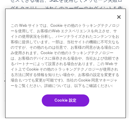
セスできる場合、SQLを使用してメッセージ失敗ロ
グをクエリし、それらのユーザーのセグメントを作
成してから、別のチャネルでそのセグメントをター
ゲットにすることができます。
この Web サイトでは、Cookie その他のトラッキングテクノロジ
ーを使用して、お客様のWeb エクスペリエンスを向上させ、サ
イトの使用状況を分析し、パーソナライズされたコンテンツをお
客様に提供しています。一部は、当社サイトの機能に不可欠なも
のですが、その他のものは任意で、お客様の同意がある場合にの
み使用されます。Cookie その他のトラッキングテクノロジー
は、お客様のデバイスに保存される場合や、当社および信頼でき
るパートナーによって設置される場合があります。この Web サ
イト上で Cookie その他のトラッキングテクノロジーが使用され
る方法に関する情報を知りたい場合や、お客様の設定を変更する
機能と最適化
クリックトラッキン
場合 (いつでも変更が可能です)、当社の Cookie 同意マネージャ
前へ
次へ
グ
ーをご覧ください。詳細については、以下もご確認ください:
Cookie 設定
© Braze. All Rights Reserved
Privacy Policy
Cookie 優先設定