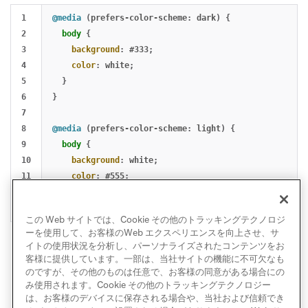
1

@media
(
prefers-color-scheme
:
dark
)
{
2

body
{
3

background
:
#333
;
4

color
:
white
;
5

}
6

}
7

8

@media
(
prefers-color-scheme
:
light
)
{
9

body
{
10

background
:
white
;
11

color
:
#555
;
12

}
}
この Web サイトでは、Cookie その他のトラッキングテクノロジ
ーを使用して、お客様のWeb エクスペリエンスを向上させ、サ
イトの使用状況を分析し、パーソナライズされたコンテンツをお
客様に提供しています。一部は、当社サイトの機能に不可欠なも
のですが、その他のものは任意で、お客様の同意がある場合にの
み使用されます。Cookie その他のトラッキングテクノロジー
は、お客様のデバイスに保存される場合や、当社および信頼でき