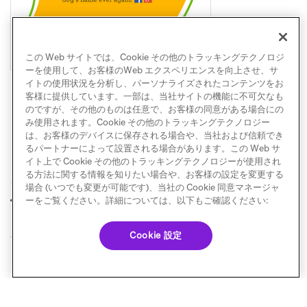
この Web サイトでは、Cookie その他のトラッキングテクノロジ
ーを使用して、お客様のWeb エクスペリエンスを向上させ、サ
イトの使用状況を分析し、パーソナライズされたコンテンツをお
客様に提供しています。一部は、当社サイトの機能に不可欠なも
のですが、その他のものは任意で、お客様の同意がある場合にの
み使用されます。Cookie その他のトラッキングテクノロジー
は、お客様のデバイスに保存される場合や、当社および信頼でき
るパートナーによって設置される場合があります。この Web サ
イト上で Cookie その他のトラッキングテクノロジーが使用され
る方法に関する情報を知りたい場合や、お客様の設定を変更する
場合 (いつでも変更が可能です)、当社の Cookie 同意マネージャ
サブスクリプション
受信トレイビジョン
ーをご覧ください。詳細については、以下もご確認ください:
前へ
次へ
Cookie 設定
© Braze. All Rights Reserved
Privacy Policy
Cookie 優先設定