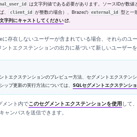
は
文字列
値である必要があります。ソースIDが数値
nal_user_id
ば、
が整数の場合）、Brazeの
型と一
client_id
external_id
(opens in new tab)
で文字列にキャストしてください
。
azeに存在しないユーザーが含まれている場合、それらのユ
I セグメントエクステンションの出力に基づいて新しいユーザー
ントエクステンションのプレビュー方法、セグメントエクステンシ
シップ更新の実行方法については、
SQLセグメントエクステンシ
セグメント内で
このセグメントエクステンションを使用
して
キャンバスを送信できます。