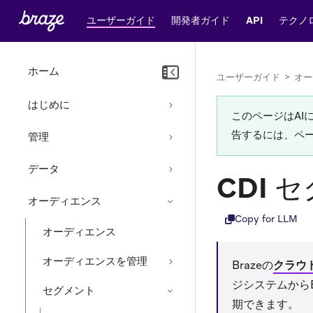
ユーザーガイド
開発者ガイド
API
テクノ
ホーム
ユーザーガイド
>
オー
はじめに
このページはA
告するには、ペ
管理
データ
CDI
オーディエンス
Copy for LLM
オーディエンス
オーディエンスを管理
Brazeの
クラウ
ジシステムから
セグメント
期できます。