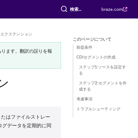
すべて検索
braze.com
ントエクステンション
このページについて
前提条件
あります。翻訳の誤りを報
CDIセグメントの作成
ステップ1:ソースを設定す
る
ン
ステップ2:セグメントを作
成する
考慮事項
トラブルシューティング
またはファイルストレー
ログデータを定期的に同