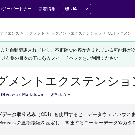
ロジーパートナー
新着情報
ディエンス
>
セグメント
>
セグメントエクステンション
>
CDI セグメ
Iにより自動翻訳されており、不正確な内容が含まれている可能性が
ージ右側の目次の下にあるフィードバックをご利用ください。
 セグメントエクステンショ
View as Markdown
Ask AI
ドデータ取り込み
（CDI）を使用すると、データウェアハウス
Brazeへの直接接続を設定し、関連するユーザーデータやカタ