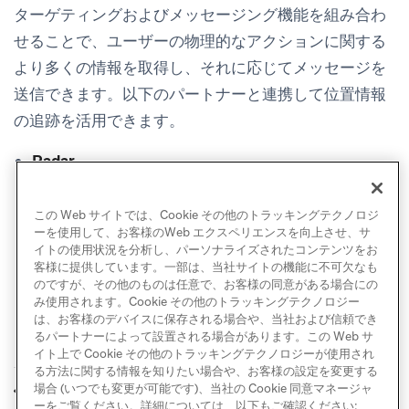
ターゲティングおよびメッセージング機能を組み合わ
せることで、ユーザーの物理的なアクションに関する
より多くの情報を取得し、それに応じてメッセージを
送信できます。以下のパートナーと連携して位置情報
の追跡を活用できます。
Radar
Infillion
Foursquare
この Web サイトでは、Cookie その他のトラッキングテクノロジ
ーを使用して、お客様のWeb エクスペリエンスを向上させ、サ
イトの使用状況を分析し、パーソナライズされたコンテンツをお
客様に提供しています。一部は、当社サイトの機能に不可欠なも
のですが、その他のものは任意で、お客様の同意がある場合にの
み使用されます。Cookie その他のトラッキングテクノロジー
は、お客様のデバイスに保存される場合や、当社および信頼でき
るパートナーによって設置される場合があります。この Web サ
イト上で Cookie その他のトラッキングテクノロジーが使用され
る方法に関する情報を知りたい場合や、お客様の設定を変更する
セグメントインサイ
正規表現
場合 (いつでも変更が可能です)、当社の Cookie 同意マネージャ
前へ
次へ
ト
ーをご覧ください。詳細については、以下もご確認ください: