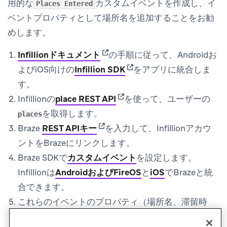
用的な
カスタムイベントを作成し、イ
Places Entered
ベントプロパティとして場所名を追加することをお勧
めします。
(opens in new tab)
Infillionドキュメント
の手順に従って、Androidお
(opens in new tab)
よびiOS向けの
Infillion SDK
をアプリに統合しま
す。
(opens in new tab)
Infillionの
place REST API
を使って、ユーザーの
を取得します。
places
(opens in new tab)
Braze
REST APIキー
を入力して、Infillionアカウ
ントをBrazeにリンクします。
Braze SDKで
カスタムイベント
を設定します。
Infillionは
AndroidおよびFireOS
と
iOS
でBrazeと統
合できます。
これらのイベントのプロパティ（場所名、滞留時
間）をログに記録します。