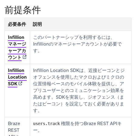
前提条件
必要条件
説明
Infillion
このパートナーシップを利用するには、
マネージ
Infillionのマネージャーアカウントが必要で
ャーアカ
す。
(opens in new tab)
ウント
Infillion
Infillion Location SDKは、近接ビーコンとジ
Location
オフェンスを使用したマクロおよびミクロの
(opens in new tab)
SDK
位置情報ベースのモバイル体験を提供し、ア
プリユーザーとのコミュニケーション効果を
高めます。SDKを実装し、ジオフェンス（ま
たはビーコン）を設定しておく必要がありま
す。
Braze
権限を持つBraze REST APIキ
users.track
REST
ー。