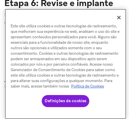
Etapa 6: Revise e implante
Depois de terminar de construir sua campanha ou
Canvas, revise os detalhes, teste e envie!
Este site utiliza cookies e outras tecnologias de rastreamento,
que melhoram sua experiência na web, analisam o uso do site e
apresentam conteúdos personalizados para você. Alguns são
essenciais para a funcionalidade de nosso site, enquanto
outros são opcionais e utilizados somente com o seu
consentimento. Cookies e outras tecnologias de rastreamento
podem ser armazenados em seu dispositivo após serem
colocados por nós e por parceiros confiáveis. Acesse nosso
Gerenciador de Consentimento de Cookies para saber como
este site utiliza cookies e outras tecnologias de rastreamento e
Configurar o
Relatórios do
para alterar suas configurações a qualquer momento. Para
ANTERIOR
PRÓXIMO
KakaoTalk
KakaoTalk
saber mais, acesse também nossa
Política de Cookies
Definições de cookies
© Braze. All Rights Reserved
Privacy Policy
Preferências de cookies