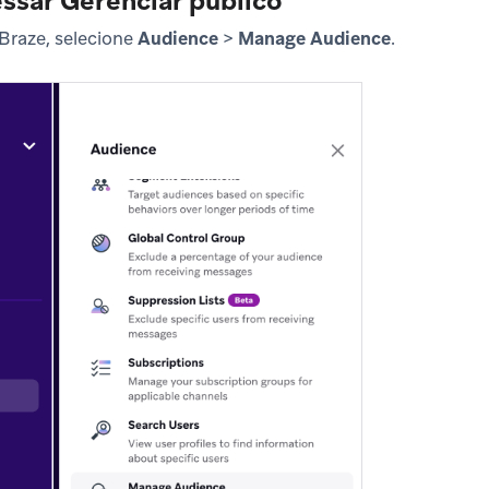
essar Gerenciar público
Braze, selecione
Audience
>
Manage Audience
.