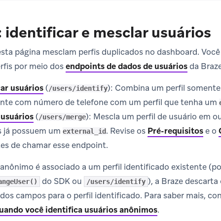
 identificar e mesclar usuários
esta página mesclam perfis duplicados no dashboard. Vo
erfis por meio dos
endpoints de dados de usuários
da Braze
car usuários
(
): Combina um perfil soment
/users/identify
nte com número de telefone com um perfil que tenha um
 usuários
(
): Mescla um perfil de usuário em o
/users/merge
is já possuem um
. Revise os
Pré-requisitos
e o
external_id
es de chamar esse endpoint.
anônimo é associado a um perfil identificado existente (p
do SDK ou
), a Braze descarta
angeUser()
/users/identify
os campos para o perfil identificado. Para saber mais, co
uando você identifica usuários anônimos
.