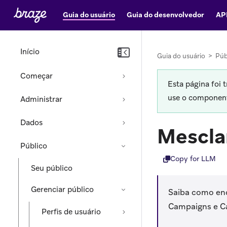
Guia do usuário
Guia do desenvolvedor
AP
Início
Guia do usuário
>
Púb
Começar
Esta página foi 
use o componente
Administrar
Dados
Mescla
Público
Copy for LLM
Seu público
Gerenciar público
Saiba como enc
Campaigns e C
Perfis de usuário