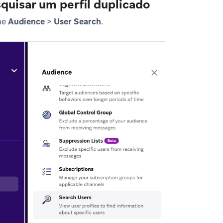
squisar um perfil duplicado
ne
Audience
>
User Search
.