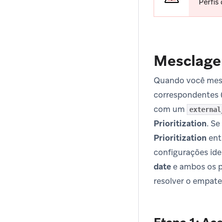
Perfis
Mesclag
Quando você mescl
correspondentes (
com um
external
Prioritization
. S
Prioritization
ent
configurações ide
date
e ambos os p
resolver o empate