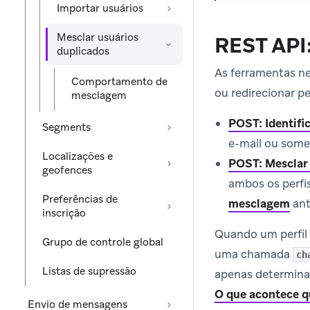
Importar usuários
Mesclar usuários
REST API:
duplicados
As ferramentas n
Comportamento de
ou redirecionar p
mesclagem
POST: Identifi
Segments
e-mail ou some
Localizações e
POST: Mesclar
geofences
ambos os perf
Preferências de
mesclagem
ant
inscrição
Quando um perfil 
Grupo de controle global
uma chamada
ch
Listas de supressão
apenas determinad
O que acontece q
Envio de mensagens