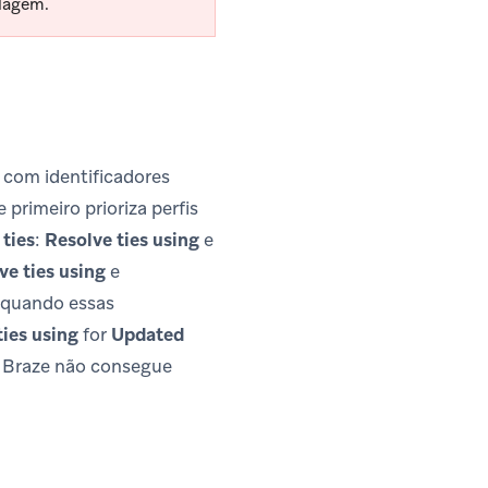
clagem.
 com identificadores
rimeiro prioriza perfis
 ties
:
Resolve ties using
e
ve ties using
e
s quando essas
ties using
for
Updated
a Braze não consegue