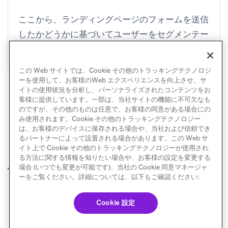
ここから、ランディングページのフォームを送信
したかどうかに基づいてユーザーをセグメンテー
ションできます。
この Web サイトでは、Cookie その他のトラッキングテクノロジ
ーを使用して、お客様のWeb エクスペリエンスを向上させ、サ
イトの使用状況を分析し、パーソナライズされたコンテンツをお
客様に提供しています。一部は、当社サイトの機能に不可欠なも
のですが、その他のものは任意で、お客様の同意がある場合にの
み使用されます。Cookie その他のトラッキングテクノロジー
は、お客様のデバイスに保存される場合や、当社および信頼でき
るパートナーによって設置される場合があります。この Web サ
イト上で Cookie その他のトラッキングテクノロジーが使用され
る方法に関する情報を知りたい場合や、お客様の設定を変更する
ユーザーの追跡
ランディングページ
場合 (いつでも変更が可能です)、当社の Cookie 同意マネージャ
前へ
次へ
のパーソナライズ
ーをご覧ください。詳細については、以下もご確認ください:
Cookie 設定
© Braze. All Rights Reserved
Privacy Policy
Cookie 優先設定