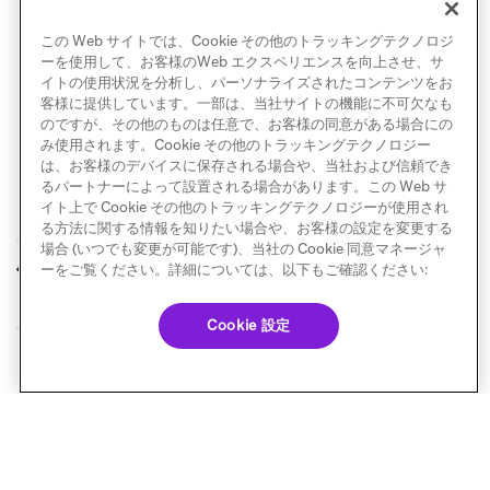
韓国語 (한국어)
この Web サイトでは、Cookie その他のトラッキングテクノロジ
ポルトガル語 (Brasil)
ーを使用して、お客様のWeb エクスペリエンスを向上させ、サ
イトの使用状況を分析し、パーソナライズされたコンテンツをお
客様に提供しています。一部は、当社サイトの機能に不可欠なも
のですが、その他のものは任意で、お客様の同意がある場合にの
み使用されます。Cookie その他のトラッキングテクノロジー
は、お客様のデバイスに保存される場合や、当社および信頼でき
るパートナーによって設置される場合があります。この Web サ
イト上で Cookie その他のトラッキングテクノロジーが使用され
る方法に関する情報を知りたい場合や、お客様の設定を変更する
場合 (いつでも変更が可能です)、当社の Cookie 同意マネージャ
ダッシュボード
製品ポータル
ーをご覧ください。詳細については、以下もご確認ください:
前へ
次へ
Cookie 設定
© Braze. All Rights Reserved
Privacy Policy
Cookie 優先設定